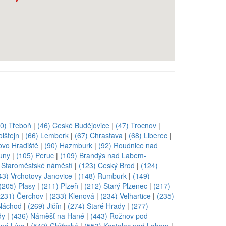
40) Třeboň
|
(46) České Budějovice
|
(47) Trocnov
|
olštejn
|
(66) Lemberk
|
(67) Chrastava
|
(68) Liberec
|
ovo Hradiště
|
(90) Hazmburk
|
(92) Roudnice nad
uny
|
(105) Peruc
|
(109) Brandýs nad Labem-
- Staroměstské náměstí
|
(123) Český Brod
|
(124)
43) Vrchotovy Janovice
|
(148) Rumburk
|
(149)
(205) Plasy
|
(211) Plzeň
|
(212) Starý Plzenec
|
(217)
(231) Čerchov
|
(233) Klenová
|
(234) Velhartice
|
(235)
Náchod
|
(269) Jičín
|
(274) Staré Hrady
|
(277)
dy
|
(436) Náměšť na Hané
|
(443) Rožnov pod