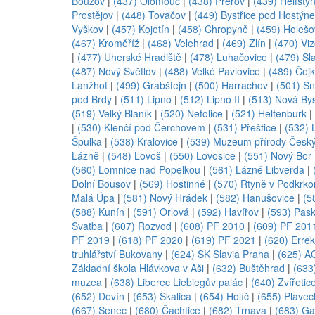
Bouzov
|
(437) Olomouc
|
(438) Přerov
|
(439) Helfštý
Prostějov
|
(448) Tovačov
|
(449) Bystřice pod Hostýn
Vyškov
|
(457) Kojetín
|
(458) Chropyně
|
(459) Holešo
(467) Kroměříž
|
(468) Velehrad
|
(469) Zlín
|
(470) Viz
|
(477) Uherské Hradiště
|
(478) Luhačovice
|
(479) Sla
(487) Nový Světlov
|
(488) Velké Pavlovice
|
(489) Čejk
Lanžhot
|
(499) Grabštejn
|
(500) Harrachov
|
(501) S
pod Brdy
|
(511) Lipno
|
(512) Lipno II
|
(513) Nová Bys
(519) Velký Blaník
|
(520) Netolice
|
(521) Helfenburk
|
|
(530) Klenčí pod Čerchovem
|
(531) Přeštice
|
(532) 
Špulka
|
(538) Kralovice
|
(539) Muzeum přírody Český
Lázně
|
(548) Lovoš
|
(550) Lovosice
|
(551) Nový Bor
(560) Lomnice nad Popelkou
|
(561) Lázně Libverda
|
Dolní Bousov
|
(569) Hostinné
|
(570) Rtyně v Podkrko
Malá Úpa
|
(581) Nový Hrádek
|
(582) Hanušovice
|
(5
(588) Kunín
|
(591) Orlová
|
(592) Havířov
|
(593) Pas
Svatba
|
(607) Rozvod
|
(608) PF 2010
|
(609) PF 201
PF 2019
|
(618) PF 2020
|
(619) PF 2021
|
(620) Erre
truhlářství Bukovany
|
(624) SK Slavia Praha
|
(625) A
Základní škola Hlávkova v Aši
|
(632) Buštěhrad
|
(633)
muzea
|
(638) Liberec Liebiegův palác
|
(640) Zvířetic
(652) Devín
|
(653) Skalica
|
(654) Holíč
|
(655) Plavec
(667) Senec
|
(680) Čachtice
|
(682) Trnava
|
(683) Ga