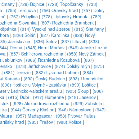
Čičmany
|
(726) Bojnice
|
(728) Topoľčianky
|
(733)
a
|
(755) Terchová
|
(756) Oravský hrad
|
(757) Dolný
meň
|
(767) Pribylina
|
(778) Liptovský Hrádok
|
(782)
ozhledna Slovanka
|
(807) Rozhledna Bramberk
|
Štěpánka
|
(814) Vysoké nad Jizerou
|
(815) Slatiňany
|
 hora
|
(826) Soláň
|
(827) Karolinka
|
(828) Nový
835) Jaroslavice
|
(836) Šatov
|
(837) Litovel
|
(838)
(844) Desná
|
(845) Horní Maršov
|
(846) Janské Lázně
ova
|
(857) Schillerova rozhledna
|
(858) Nový Zámek
|
) Jablunkov
|
(866) Rozhledna Kozubová
|
(867)
řensko
|
(873) Jetřichovice
|
(874) Dolský mlýn
|
(875)
s
|
(881) Terezín
|
(882) Lysá nad Labem
|
(884)
ká Kanada
|
(892) Český Rudolec
|
(893) Třemošnice
|
(898) Hoštice u Volyně - zastávka
|
(899) Loštice
|
ret v Lednicko-valtickém areálu
|
(905) Sloup
|
(906)
rka
|
(915) Dubí
|
(917) Humenné
|
(918) Jasenov
|
ustek
|
(928) Alexandrova rozhledna
|
(929) Zubštejn
|
ntra
|
(944) Červený Kláštor
|
(946) Námestovo
|
(947)
. Maura
|
(957) Madagascar
|
(958) Pivovar Faltus
arišský hrad
|
(985) Prešov
|
(988) Košice
|