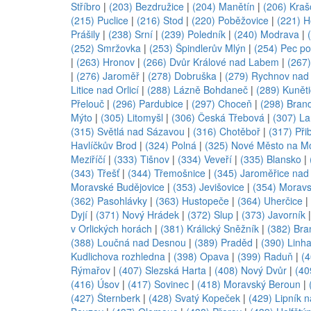
Stříbro
|
(203) Bezdružice
|
(204) Manětín
|
(206) Kraš
(215) Puclice
|
(216) Stod
|
(220) Poběžovice
|
(221) H
Prášily
|
(238) Srní
|
(239) Poledník
|
(240) Modrava
|
(252) Smržovka
|
(253) Špindlerův Mlýn
|
(254) Pec p
|
(263) Hronov
|
(266) Dvůr Králové nad Labem
|
(267)
|
(276) Jaroměř
|
(278) Dobruška
|
(279) Rychnov nad
Litice nad Orlicí
|
(288) Lázně Bohdaneč
|
(289) Kunět
Přelouč
|
(296) Pardubice
|
(297) Choceň
|
(298) Brand
Mýto
|
(305) Litomyšl
|
(306) Česká Třebová
|
(307) L
(315) Světlá nad Sázavou
|
(316) Chotěboř
|
(317) Při
Havlíčkův Brod
|
(324) Polná
|
(325) Nové Město na M
Meziříčí
|
(333) Tišnov
|
(334) Veveří
|
(335) Blansko
|
(343) Třešť
|
(344) Třemošnice
|
(345) Jaroměřice nad
Moravské Budějovice
|
(353) Jevišovice
|
(354) Morav
(362) Pasohlávky
|
(363) Hustopeče
|
(364) Uherčice
|
Dyjí
|
(371) Nový Hrádek
|
(372) Slup
|
(373) Javorník
v Orlických horách
|
(381) Králický Sněžník
|
(382) Bra
(388) Loučná nad Desnou
|
(389) Praděd
|
(390) Linha
Kudlichova rozhledna
|
(398) Opava
|
(399) Raduň
|
(4
Rýmařov
|
(407) Slezská Harta
|
(408) Nový Dvůr
|
(40
(416) Úsov
|
(417) Sovinec
|
(418) Moravský Beroun
|
(427) Šternberk
|
(428) Svatý Kopeček
|
(429) Lipník 