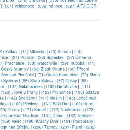
sná Lípa
|
(549) Chřibská
|
(553) Kostelec nad Labem
|
|
(601) Velikonoce
|
(602) Vánoce
|
(627) A.T.I.C.ČR
|
10) Zvíkov
|
(11) Milevsko
|
(13) Kámen
|
(14)
vnice
|
(24) Protivín
|
(26) Soběslav
|
(27) Červená
7) Prachatice
|
(38) Kratochvíle
|
(39) Hluboká
|
(41)
) Český Krumlov
|
(53) Zlatá Koruna
|
(56) Přední
ešov nad Ploučnicí
|
(71) Česká Kamenice
|
(72) Sloup
2) Sychrov
|
(86) Staré Splavy
|
(87) Doksy
|
(88)
koř
|
(107) Nelahozeves
|
(108) Neratovice
|
(111)
|
(128) Jílové u Prahy
|
(129) Průhonice
|
(130) Sázava
ra
|
(142) Sedlčany
|
(144) Vlašim
|
(145) Ledeč nad
blava
|
(160) Plešivec
|
(161) Boží Dar
|
(162) Horní
170) Ostrov
|
(171) Kadaň
|
(172) Nechranice
|
(173)
nský prostor Hradiště
|
(181) Žatec
|
(182) Stekník
|
|
(189) Valeč
|
(190) Krásný Dvůr
|
(191) Podbořany
|
tejn nad Střelou
|
(200) Tachov
|
(201) Planá
|
(202)