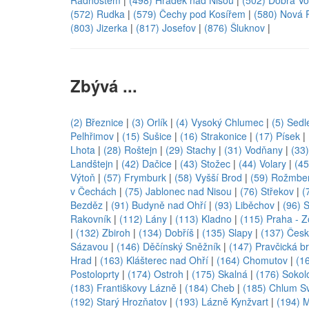
Radhoštěm
|
(498) Hrádek nad Nisou
|
(502) Dobrá V
(572) Rudka
|
(579) Čechy pod Kosířem
|
(580) Nová 
(803) Jizerka
|
(817) Josefov
|
(876) Šluknov
|
Zbývá ...
(2) Březnice
|
(3) Orlík
|
(4) Vysoký Chlumec
|
(5) Sedl
Pelhřimov
|
(15) Sušice
|
(16) Strakonice
|
(17) Písek
|
Lhota
|
(28) Roštejn
|
(29) Stachy
|
(31) Vodňany
|
(33)
Landštejn
|
(42) Dačice
|
(43) Stožec
|
(44) Volary
|
(45
Výtoň
|
(57) Frymburk
|
(58) Vyšší Brod
|
(59) Rožmbe
v Čechách
|
(75) Jablonec nad Nisou
|
(76) Střekov
|
(
Bezděz
|
(91) Budyně nad Ohří
|
(93) Liběchov
|
(96) 
Rakovník
|
(112) Lány
|
(113) Kladno
|
(115) Praha - 
|
(132) Zbiroh
|
(134) Dobříš
|
(135) Slapy
|
(137) Česk
Sázavou
|
(146) Děčínský Sněžník
|
(147) Pravčická b
Hrad
|
(163) Klášterec nad Ohří
|
(164) Chomutov
|
(1
Postoloprty
|
(174) Ostroh
|
(175) Skalná
|
(176) Sokol
(183) Františkovy Lázně
|
(184) Cheb
|
(185) Chlum Sv
(192) Starý Hrozňatov
|
(193) Lázně Kynžvart
|
(194) 