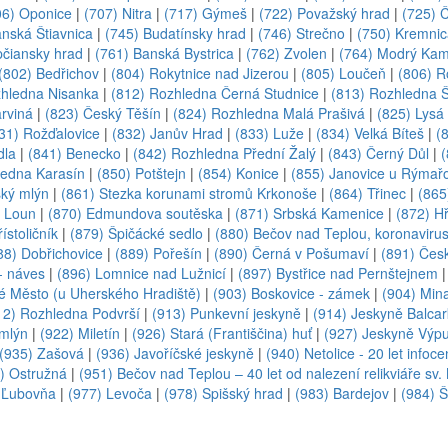
06) Oponice
|
(707) Nitra
|
(717) Gýmeš
|
(722) Považský hrad
|
(725) 
anská Štiavnica
|
(745) Budatínsky hrad
|
(746) Strečno
|
(750) Kremnic
pčiansky hrad
|
(761) Banská Bystrica
|
(762) Zvolen
|
(764) Modrý Ka
(802) Bedřichov
|
(804) Rokytnice nad Jizerou
|
(805) Loučeň
|
(806) R
zhledna Nisanka
|
(812) Rozhledna Černá Studnice
|
(813) Rozhledna 
rviná
|
(823) Český Těšín
|
(824) Rozhledna Malá Prašivá
|
(825) Lysá
31) Rožďalovice
|
(832) Janův Hrad
|
(833) Luže
|
(834) Velká Bíteš
|
(
dla
|
(841) Benecko
|
(842) Rozhledna Přední Žalý
|
(843) Černý Důl
|
ledna Karasín
|
(850) Potštejn
|
(854) Konice
|
(855) Janovice u Rýmař
ský mlýn
|
(861) Stezka korunami stromů Krkonoše
|
(864) Třinec
|
(865
u Loun
|
(870) Edmundova soutěska
|
(871) Srbská Kamenice
|
(872) H
ístoličník
|
(879) Špičácké sedlo
|
(880) Bečov nad Teplou, koronaviru
88) Dobřichovice
|
(889) Pořešín
|
(890) Černá v Pošumaví
|
(891) Čes
- náves
|
(896) Lomnice nad Lužnicí
|
(897) Bystřice nad Pernštejnem
ré Město (u Uherského Hradiště)
|
(903) Boskovice - zámek
|
(904) Mina
12) Rozhledna Podvrší
|
(913) Punkevní jeskyně
|
(914) Jeskyně Balca
 mlýn
|
(922) Miletín
|
(926) Stará (Františčina) huť
|
(927) Jeskyně Výp
(935) Zašová
|
(936) Javoříčské jeskyně
|
(940) Netolice - 20 let infoce
) Ostružná
|
(951) Bečov nad Teplou – 40 let od nalezení relikviáře sv
 Ľubovňa
|
(977) Levoča
|
(978) Spišský hrad
|
(983) Bardejov
|
(984) Š