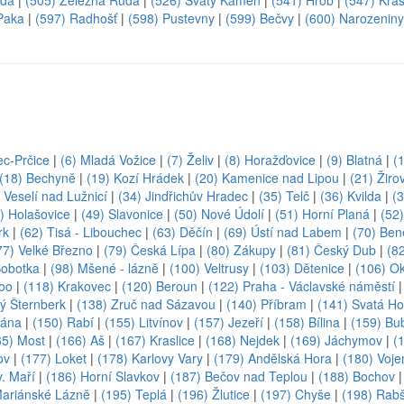
oda
|
(505) Železná Ruda
|
(526) Svatý Kámen
|
(541) Hrob
|
(547) Krá
Paka
|
(597) Radhošť
|
(598) Pustevny
|
(599) Bečvy
|
(600) Narozeniny
ec-Prčice
|
(6) Mladá Vožice
|
(7) Želiv
|
(8) Horažďovice
|
(9) Blatná
|
(
(18) Bechyně
|
(19) Kozí Hrádek
|
(20) Kamenice nad Lipou
|
(21) Žiro
 Veselí nad Lužnicí
|
(34) Jindřichův Hradec
|
(35) Telč
|
(36) Kvilda
|
(3
) Holašovice
|
(49) Slavonice
|
(50) Nové Údolí
|
(51) Horní Planá
|
(52
rk
|
(62) Tisá - Libouchec
|
(63) Děčín
|
(69) Ústí nad Labem
|
(70) Ben
77) Velké Březno
|
(79) Česká Lípa
|
(80) Zákupy
|
(81) Český Dub
|
(8
Sobotka
|
(98) Mšené - lázně
|
(100) Veltrusy
|
(103) Dětenice
|
(106) O
Zoo
|
(118) Krakovec
|
(120) Beroun
|
(122) Praha - Václavské náměstí
ý Šternberk
|
(138) Zruč nad Sázavou
|
(140) Příbram
|
(141) Svatá Ho
rána
|
(150) Rabí
|
(155) Litvínov
|
(157) Jezeří
|
(158) Bílina
|
(159) Bu
65) Most
|
(166) Aš
|
(167) Kraslice
|
(168) Nejdek
|
(169) Jáchymov
|
(
ov
|
(177) Loket
|
(178) Karlovy Vary
|
(179) Andělská Hora
|
(180) Voje
. Maří
|
(186) Horní Slavkov
|
(187) Bečov nad Teplou
|
(188) Bochov
Mariánské Lázně
|
(195) Teplá
|
(196) Žlutice
|
(197) Chyše
|
(198) Rabš