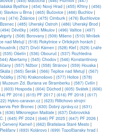
skovice
|
(445) Macocha
|
(446) Plumlov
|
(447)
lašská Bystřice
|
(454) Nový Hrad
|
(455) Křtiny
|
(456)
4) Slavkov u Brna
|
(465) Bučovice
|
(466) Buchlov
|
rna
|
(474) Ždánice
|
(475) Cimburk
|
(476) Buchlovice
 Bzenec
|
(485) Uherský Ostroh
|
(486) Uherský Brod
|
|
(494) Děvičky
|
(495) Mikulov
|
(496) Valtice
|
(497)
Vejprty
|
(508) Borovany
|
(509) Mšeno
|
(510) Mníšek
ce nad Metují
|
(518) Rokytnice v Orlických horách
|
houstník
|
(527) Dívčí Kámen
|
(528) Kleť
|
(529) Lnáře
|
(535) Ošelín
|
(536) Obouruč
|
(537) Rozhledna
(544) Abertamy
|
(545) Chodov
|
(546) Konstantinovy
Říčany
|
(557) Nižbor
|
(558) Stránov
|
(559) Houska
|
 Skála
|
(565) Šerák
|
(566) Teplice nad Metují
|
(567)
Počátky
|
(576) Krakonošovo
|
(577) Holice
|
(578)
) Muzeum Zd. Buriana ve Štramberku
|
(587) Cvilín
|
á
|
(603) Hospoda
|
(604) Důchod
|
(605) Svátek
|
(606)
14) PF 2016
|
(615) PF 2017
|
(616) PF 2018
|
(617)
622) Hykro-caravan.cz
|
(623) Rillichovo strojní
servis Petr Bronec
|
(630) Dobrý zprávy.cz
|
(631)
a
|
(636) Mikroregion Maštale
|
(637) Dobrovická
.C.
|
(645) PF 2024
|
(646) PF 2025
|
(647) PF 2026
|
) Červený Kameň
|
(662) Bratislava Staré Mesto
|
 Piešťany
|
(693) Kolárovo
|
(699) Topoľčiansky hrad
|