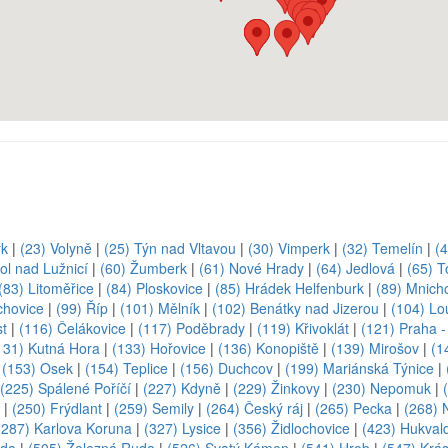
rk
|
(23) Volyně
|
(25) Týn nad Vltavou
|
(30) Vimperk
|
(32) Temelín
|
(
ol nad Lužnicí
|
(60) Žumberk
|
(61) Nové Hrady
|
(64) Jedlová
|
(65) T
(83) Litoměřice
|
(84) Ploskovice
|
(85) Hrádek Helfenburk
|
(89) Mnich
chovice
|
(99) Říp
|
(101) Mělník
|
(102) Benátky nad Jizerou
|
(104) Lo
st
|
(116) Čelákovice
|
(117) Poděbrady
|
(119) Křivoklát
|
(121) Praha 
131) Kutná Hora
|
(133) Hořovice
|
(136) Konopiště
|
(139) Mirošov
|
(1
|
(153) Osek
|
(154) Teplice
|
(156) Duchcov
|
(199) Mariánská Týnice
|
(225) Spálené Poříčí
|
(227) Kdyně
|
(229) Žinkovy
|
(230) Nepomuk
|
|
(250) Frýdlant
|
(259) Semily
|
(264) Český ráj
|
(265) Pecka
|
(268) 
(287) Karlova Koruna
|
(327) Lysice
|
(356) Židlochovice
|
(423) Hukval