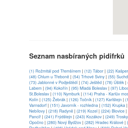
Seznam nasbíraných pidifrků
(1) Rožmitál pod Třemšínem
|
(12) Tábor
|
(22) Kašpe
(48) Chlum u Třeboně
|
(54) Trhové Sviny
|
(55) Suchd
(73) Jablonné v Podještědí
|
(74) Ještěd
|
(78) Úštěk
|
Labem
|
(94) Kokořín
|
(95) Mladá Boleslav
|
(97) Libo
St.Boleslav
|
(110) Nymburk
|
(114) Praha - Karlův mo
Kolín
|
(125) Žebrák
|
(126) Točník
|
(127) Karlštejn
|
(
Varnsdorf
|
(151) Javorník - rozhledna
|
(152) Krupka
Nebílovy
|
(218) Radyně
|
(219) Kozel
|
(224) Blovice
|
Pancíř
|
(241) Frýdštejn
|
(243) Kozákov
|
(249) Trosky
Opočno
|
(280) Nový Bydžov
|
(282) Hradec Králové
|