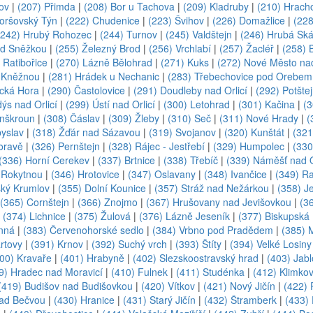
ov
|
(207) Přimda
|
(208) Bor u Tachova
|
(209) Kladruby
|
(210) Hrach
oršovský Týn
|
(222) Chudenice
|
(223) Švihov
|
(226) Domažlice
|
(228
(242) Hrubý Rohozec
|
(244) Turnov
|
(245) Valdštejn
|
(246) Hrubá Ská
od Sněžkou
|
(255) Železný Brod
|
(256) Vrchlabí
|
(257) Žacléř
|
(258) 
 Ratibořice
|
(270) Lázně Bělohrad
|
(271) Kuks
|
(272) Nové Město na
 Kněžnou
|
(281) Hrádek u Nechanic
|
(283) Třebechovice pod Orebem
ická Hora
|
(290) Častolovice
|
(291) Doudleby nad Orlicí
|
(292) Potšte
ýs nad Orlicí
|
(299) Ústí nad Orlicí
|
(300) Letohrad
|
(301) Kačina
|
(
anškroun
|
(308) Čáslav
|
(309) Žleby
|
(310) Seč
|
(311) Nové Hrady
|
(
byslav
|
(318) Žďár nad Sázavou
|
(319) Svojanov
|
(320) Kunštát
|
(321
oravě
|
(326) Pernštejn
|
(328) Rájec - Jestřebí
|
(329) Humpolec
|
(330
(336) Horní Cerekev
|
(337) Brtnice
|
(338) Třebíč
|
(339) Náměšť nad 
 Rokytnou
|
(346) Hrotovice
|
(347) Oslavany
|
(348) Ivančice
|
(349) R
ský Krumlov
|
(355) Dolní Kounice
|
(357) Stráž nad Nežárkou
|
(358) J
(365) Cornštejn
|
(366) Znojmo
|
(367) Hrušovany nad Jevišovkou
|
(3
|
(374) Lichnice
|
(375) Žulová
|
(376) Lázně Jeseník
|
(377) Biskupská
nná
|
(383) Červenohorské sedlo
|
(384) Vrbno pod Pradědem
|
(385) 
rtovy
|
(391) Krnov
|
(392) Suchý vrch
|
(393) Štíty
|
(394) Velké Losiny
00) Kravaře
|
(401) Hrabyně
|
(402) Slezskoostravský hrad
|
(403) Jabl
9) Hradec nad Moravicí
|
(410) Fulnek
|
(411) Studénka
|
(412) Klimkov
(419) Budišov nad Budišovkou
|
(420) Vítkov
|
(421) Nový Jičín
|
(422) 
nad Bečvou
|
(430) Hranice
|
(431) Starý Jičín
|
(432) Štramberk
|
(433)