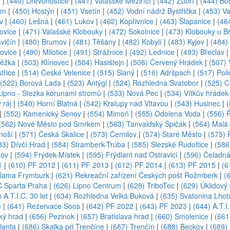
n
|
(440) Dřevohostice
|
(441) Valašské Meziříčí
|
(442) Zubří
|
(444) Bo
em
|
(450) Hostýn
|
(451) Vsetín
|
(452) Vodní nádrž Bystřička
|
(453) Va
v
|
(460) Lešná
|
(461) Lukov
|
(462) Kopřivnice
|
(463) Šlapanice
|
(46
ovice
|
(471) Valašské Klobouky
|
(472) Sokolnice
|
(473) Klobouky u B
vičín
|
(480) Brumov
|
(481) Těšany
|
(482) Kobylí
|
(483) Kyjov
|
(484)
ovice
|
(490) Milotice
|
(491) Strážnice
|
(492) Lednice
|
(493) Břeclav
něžka
|
(503) Klínovec
|
(504) Hasištejn
|
(506) Červený Hrádek
|
(507) 
třice
|
(514) České Velenice
|
(515) Slaný
|
(516) Adršpach
|
(517) Poli
(522) Borová Lada
|
(523) Antýgl
|
(524) Rozhledna Svatobor
|
(525) C
Lipno - Stezka korunami stromů
|
(533) Nová Pec
|
(534) Vítkův hrádek
 ráj
|
(540) Horní Blatná
|
(542) Kralupy nad Vltavou
|
(543) Husinec
|
|
(552) Kamenický Šenov
|
(554) Mimoň
|
(555) Odolena Voda
|
(556) 
(562) Nové Město pod Smrkem
|
(563) Tanvaldský Špičák
|
(564) Malá
noší
|
(571) Česká Skalice
|
(573) Černilov
|
(574) Staré Město
|
(575) 
83) Dívčí Hrad
|
(584) Štramberk-Trúba
|
(585) Slezské Rudoltice
|
(586
kov
|
(594) Frýdek-Místek
|
(595) Frýdlant nad Ostravicí
|
(596) Čeladn
1
|
(610) PF 2012
|
(611) PF 2013
|
(612) PF 2014
|
(613) PF 2015
|
(6
klama Frymburk
|
(621) Rekreační zařízení Českých pošt Rožmberk
|
(
C Sparta Praha
|
(626) Lipno Centrum
|
(628) TriboTec
|
(629) Úklidový 
 A.T.I.C. 30 let
|
(634) Rozhledna Velká Buková
|
(635) Svatonina Lhot
e
|
(641) Rezervace Soos
|
(642) PF 2022
|
(643) PF 2023
|
(644) A.T.I
ký hrad
|
(656) Pezinok
|
(657) Bratislava hrad
|
(660) Smolenice
|
(661
lanta
|
(686) Skalka pri Trenčíne
|
(687) Trenčín
|
(688) Beckov
|
(689)