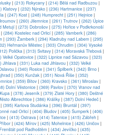
olusky
|
(213) Rokycany
|
(214) Bělá nad Radbuzou
|
) Klatovy
|
(232) Nýrsko
|
(236) Hartmanice
|
(237)
la
|
(247) Kost
|
(248) Humprecht
|
(251) Hejnice
|
Broumov
|
(260) Jilemnice
|
(261) Trutnov
|
(262) Úpice
d Metují
|
(273) Dobrošov
|
(275) Hořice v Podkrkonoší
|
(284) Kostelec nad Orlicí
|
(285) Vamberk
|
(286)
jn
|
(293) Žamberk
|
(294) Kladruby nad Labem
|
(295)
302) Heřmanův Městec
|
(303) Chrudim
|
(304) Vysoké
312) Polička
|
(313) Svitavy
|
(314) Moravská Třebová
|
) Velké Opatovice
|
(322) Lipnice nad Sázavou
|
(323)
) Jihlava
|
(331) Luka nad Jihlavou
|
(332) Velké
Oslavou
|
(340) Rosice
|
(341) Špilberk
|
(342) Brno
|
ajhrad
|
(350) Kunžak
|
(351) Nová Říše
|
(352)
emnice
|
(359) Bítov
|
(360) Kravsko
|
(361) Miroslav
|
68) Dolní Věstonice
|
(369) Pavlov
|
(370) Vranov nad
 Kupa
|
(378) Jeseník
|
(379) Zlaté Hory
|
(380) Deštné
Město Albrechtice
|
(386) Králíky
|
(387) Dolní Hedeč
|
|
(395) Karlova Studánka
|
(396) Bruntál
|
(397)
onné nad Orlicí
|
(404) Bludov
|
(405) Šumperk
|
(406)
ice
|
(413) Ostrava
|
(414) Tatenice
|
(415) Zábřeh
|
Příbor
|
(424) Mírov
|
(425) Mohelnice
|
(426) Uničov
|
 Frenštát pod Radhoštěm
|
(434) Jevíčko
|
(435)