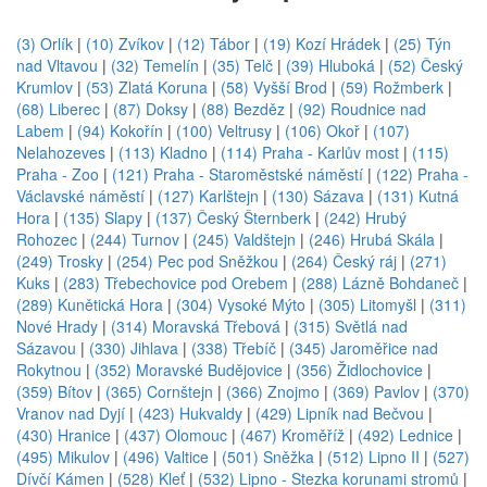
(3) Orlík
|
(10) Zvíkov
|
(12) Tábor
|
(19) Kozí Hrádek
|
(25) Týn
nad Vltavou
|
(32) Temelín
|
(35) Telč
|
(39) Hluboká
|
(52) Český
Krumlov
|
(53) Zlatá Koruna
|
(58) Vyšší Brod
|
(59) Rožmberk
|
(68) Liberec
|
(87) Doksy
|
(88) Bezděz
|
(92) Roudnice nad
Labem
|
(94) Kokořín
|
(100) Veltrusy
|
(106) Okoř
|
(107)
Nelahozeves
|
(113) Kladno
|
(114) Praha - Karlův most
|
(115)
Praha - Zoo
|
(121) Praha - Staroměstské náměstí
|
(122) Praha -
Václavské náměstí
|
(127) Karlštejn
|
(130) Sázava
|
(131) Kutná
Hora
|
(135) Slapy
|
(137) Český Šternberk
|
(242) Hrubý
Rohozec
|
(244) Turnov
|
(245) Valdštejn
|
(246) Hrubá Skála
|
(249) Trosky
|
(254) Pec pod Sněžkou
|
(264) Český ráj
|
(271)
Kuks
|
(283) Třebechovice pod Orebem
|
(288) Lázně Bohdaneč
|
(289) Kunětická Hora
|
(304) Vysoké Mýto
|
(305) Litomyšl
|
(311)
Nové Hrady
|
(314) Moravská Třebová
|
(315) Světlá nad
Sázavou
|
(330) Jihlava
|
(338) Třebíč
|
(345) Jaroměřice nad
Rokytnou
|
(352) Moravské Budějovice
|
(356) Židlochovice
|
(359) Bítov
|
(365) Cornštejn
|
(366) Znojmo
|
(369) Pavlov
|
(370)
Vranov nad Dyjí
|
(423) Hukvaldy
|
(429) Lipník nad Bečvou
|
(430) Hranice
|
(437) Olomouc
|
(467) Kroměříž
|
(492) Lednice
|
(495) Mikulov
|
(496) Valtice
|
(501) Sněžka
|
(512) Lipno II
|
(527)
Dívčí Kámen
|
(528) Kleť
|
(532) Lipno - Stezka korunami stromů
|