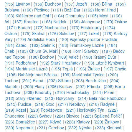
(155) Litvínov
|
(156) Duchcov
|
(157) Jezeří
|
(158) Bílina
|
(159)
Bublava
|
(160) Plešivec
|
(161) Boží Dar
|
(162) Horní Hrad
|
(163) Klášterec nad Ohří
|
(164) Chomutov
|
(165) Most
|
(166)
Aš
|
(167) Kraslice
|
(168) Nejdek
|
(169) Jáchymov
|
(170) Ostrov
|
(171) Kadaň
|
(172) Nechranice
|
(173) Postoloprty
|
(174)
Ostroh
|
(175) Skalná
|
(176) Sokolov
|
(177) Loket
|
(178) Karlovy
Vary
|
(179) Andělská Hora
|
(180) Vojenský prostor Hradiště
|
(181) Žatec
|
(182) Stekník
|
(183) Františkovy Lázně
|
(184)
Cheb
|
(185) Chlum Sv. Maří
|
(186) Horní Slavkov
|
(187) Bečov
nad Teplou
|
(188) Bochov
|
(189) Valeč
|
(190) Krásný Dvůr
|
(191) Podbořany
|
(192) Starý Hrozňatov
|
(193) Lázně Kynžvart
|
(194) Mariánské Lázně
|
(195) Teplá
|
(196) Žlutice
|
(197) Chyše
|
(198) Rabštejn nad Střelou
|
(199) Mariánská Týnice
|
(200)
Tachov
|
(201) Planá
|
(202) Stříbro
|
(203) Bezdružice
|
(204)
Manětín
|
(205) Plasy
|
(206) Krašov
|
(207) Přimda
|
(208) Bor u
Tachova
|
(209) Kladruby
|
(210) Hracholusky
|
(211) Plzeň
|
(212) Starý Plzenec
|
(213) Rokycany
|
(214) Bělá nad Radbuzou
|
(215) Puclice
|
(216) Stod
|
(217) Nebílovy
|
(218) Radyně
|
(219) Kozel
|
(220) Poběžovice
|
(221) Horšovský Týn
|
(222)
Chudenice
|
(223) Švihov
|
(224) Blovice
|
(225) Spálené Poříčí
|
(226) Domažlice
|
(227) Kdyně
|
(228) Klatovy
|
(229) Žinkovy
|
(230) Nepomuk
|
(231) Čerchov
|
(232) Nýrsko
|
(233) Klenová
|