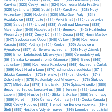
Karviná
|
(823) Český Těšín
|
(824) Rozhledna Malá Prašivá
|
(825) Lysá hora
|
(826) Soláň
|
(827) Karolinka
|
(828) Nový
Hrozenkov
|
(829) Hodonín
|
(830) Mikulčice - Valy
|
(831)
Rožďalovice
|
(833) Luže
|
(834) Velká Bíteš
|
(835) Jaroslavice
|
(836) Šatov
|
(837) Litovel
|
(838) Veselí nad Moravou
|
(839)
Malenovice
|
(840) Napajedla
|
(841) Benecko
|
(842) Rozhledna
Přední Žalý
|
(843) Černý Důl
|
(844) Desná
|
(845) Horní Maršov
|
(847) Svoboda nad Úpou
|
(848) Cvikov
|
(849) Rozhledna
Karasín
|
(850) Potštejn
|
(854) Konice
|
(855) Janovice u
Rýmařova
|
(857) Schillerova rozhledna
|
(858) Nový Zámek
|
(859) Brno - Letohrádek Mitrovských
|
(860) Černodolský mlýn
|
(861) Stezka korunami stromů Krkonoše
|
(864) Třinec
|
(865)
Jablunkov
|
(866) Rozhledna Kozubová
|
(868) Rozhledna Čartak
|
(869) Nový Hrad u Loun
|
(870) Edmundova soutěska
|
(871)
Srbská Kamenice
|
(872) Hřensko
|
(873) Jetřichovice
|
(874)
Dolský mlýn
|
(875) Kostomlaty pod Milešovkou
|
(876) Šluknov
|
(877) Milešovka
|
(878) Třístoličník
|
(879) Špičácké sedlo
|
(880)
Bečov nad Teplou, koronavirus
|
(881) Terezín
|
(882) Lysá nad
Labem
|
(884) Hrusice
|
(885) Stříbrná Skalice
|
(886) Senohraby
|
(889) Pořešín
|
(890) Černá v Pošumaví
|
(891) Česká Kanada
|
(892) Český Rudolec
|
(893) Třemošnice Berlova vápenka
|
(894)
Štětí
|
(895) Hoštice u Volyně - náves
|
(896) Lomnice nad Lužnicí