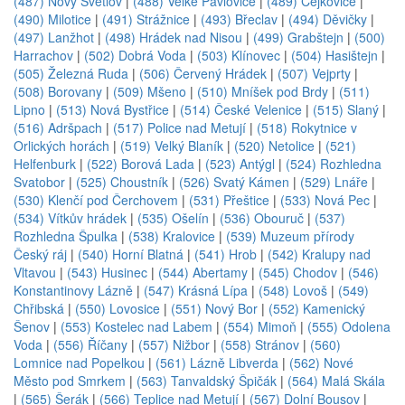
(487) Nový Světlov
|
(488) Velké Pavlovice
|
(489) Čejkovice
|
(490) Milotice
|
(491) Strážnice
|
(493) Břeclav
|
(494) Děvičky
|
(497) Lanžhot
|
(498) Hrádek nad Nisou
|
(499) Grabštejn
|
(500)
Harrachov
|
(502) Dobrá Voda
|
(503) Klínovec
|
(504) Hasištejn
|
(505) Železná Ruda
|
(506) Červený Hrádek
|
(507) Vejprty
|
(508) Borovany
|
(509) Mšeno
|
(510) Mníšek pod Brdy
|
(511)
Lipno
|
(513) Nová Bystřice
|
(514) České Velenice
|
(515) Slaný
|
(516) Adršpach
|
(517) Police nad Metují
|
(518) Rokytnice v
Orlických horách
|
(519) Velký Blaník
|
(520) Netolice
|
(521)
Helfenburk
|
(522) Borová Lada
|
(523) Antýgl
|
(524) Rozhledna
Svatobor
|
(525) Choustník
|
(526) Svatý Kámen
|
(529) Lnáře
|
(530) Klenčí pod Čerchovem
|
(531) Přeštice
|
(533) Nová Pec
|
(534) Vítkův hrádek
|
(535) Ošelín
|
(536) Obouruč
|
(537)
Rozhledna Špulka
|
(538) Kralovice
|
(539) Muzeum přírody
Český ráj
|
(540) Horní Blatná
|
(541) Hrob
|
(542) Kralupy nad
Vltavou
|
(543) Husinec
|
(544) Abertamy
|
(545) Chodov
|
(546)
Konstantinovy Lázně
|
(547) Krásná Lípa
|
(548) Lovoš
|
(549)
Chřibská
|
(550) Lovosice
|
(551) Nový Bor
|
(552) Kamenický
Šenov
|
(553) Kostelec nad Labem
|
(554) Mimoň
|
(555) Odolena
Voda
|
(556) Říčany
|
(557) Nižbor
|
(558) Stránov
|
(560)
Lomnice nad Popelkou
|
(561) Lázně Libverda
|
(562) Nové
Město pod Smrkem
|
(563) Tanvaldský Špičák
|
(564) Malá Skála
|
(565) Šerák
|
(566) Teplice nad Metují
|
(567) Dolní Bousov
|