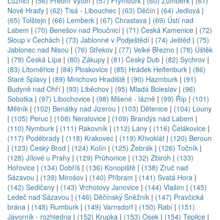
Lužnicí
|
(56) Přední Výtoň
|
(57) Frymburk
|
(60) Žumberk
|
(61)
Nové Hrady
|
(62) Tisá - Libouchec
|
(63) Děčín
|
(64) Jedlová
|
(65) Tolštejn
|
(66) Lemberk
|
(67) Chrastava
|
(69) Ústí nad
Labem
|
(70) Benešov nad Ploučnicí
|
(71) Česká Kamenice
|
(72)
Sloup v Čechách
|
(73) Jablonné v Podještědí
|
(74) Ještěd
|
(75)
Jablonec nad Nisou
|
(76) Střekov
|
(77) Velké Březno
|
(78) Úštěk
|
(79) Česká Lípa
|
(80) Zákupy
|
(81) Český Dub
|
(82) Sychrov
|
(83) Litoměřice
|
(84) Ploskovice
|
(85) Hrádek Helfenburk
|
(86)
Staré Splavy
|
(89) Mnichovo Hradiště
|
(90) Hazmburk
|
(91)
Budyně nad Ohří
|
(93) Liběchov
|
(95) Mladá Boleslav
|
(96)
Sobotka
|
(97) Libochovice
|
(98) Mšené - lázně
|
(99) Říp
|
(101)
Mělník
|
(102) Benátky nad Jizerou
|
(103) Dětenice
|
(104) Louny
|
(105) Peruc
|
(108) Neratovice
|
(109) Brandýs nad Labem
|
(110) Nymburk
|
(111) Rakovník
|
(112) Lány
|
(116) Čelákovice
|
(117) Poděbrady
|
(118) Krakovec
|
(119) Křivoklát
|
(120) Beroun
|
(123) Český Brod
|
(124) Kolín
|
(125) Žebrák
|
(126) Točník
|
(128) Jílové u Prahy
|
(129) Průhonice
|
(132) Zbiroh
|
(133)
Hořovice
|
(134) Dobříš
|
(136) Konopiště
|
(138) Zruč nad
Sázavou
|
(139) Mirošov
|
(140) Příbram
|
(141) Svatá Hora
|
(142) Sedlčany
|
(143) Vrchotovy Janovice
|
(144) Vlašim
|
(145)
Ledeč nad Sázavou
|
(146) Děčínský Sněžník
|
(147) Pravčická
brána
|
(148) Rumburk
|
(149) Varnsdorf
|
(150) Rabí
|
(151)
Javorník - rozhledna
|
(152) Krupka
|
(153) Osek
|
(154) Teplice
|