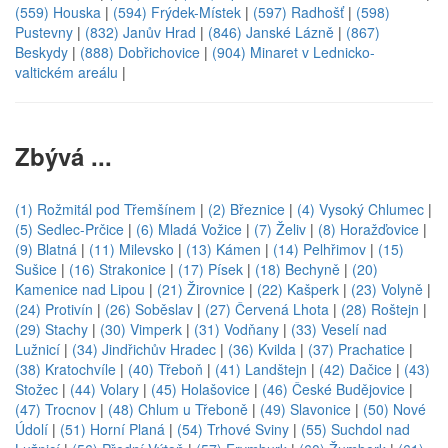
(559) Houska
|
(594) Frýdek-Místek
|
(597) Radhošť
|
(598)
Pustevny
|
(832) Janův Hrad
|
(846) Janské Lázně
|
(867)
Beskydy
|
(888) Dobřichovice
|
(904) Minaret v Lednicko-
valtickém areálu
|
Zbývá ...
(1) Rožmitál pod Třemšínem
|
(2) Březnice
|
(4) Vysoký Chlumec
|
(5) Sedlec-Prčice
|
(6) Mladá Vožice
|
(7) Želiv
|
(8) Horažďovice
|
(9) Blatná
|
(11) Milevsko
|
(13) Kámen
|
(14) Pelhřimov
|
(15)
Sušice
|
(16) Strakonice
|
(17) Písek
|
(18) Bechyně
|
(20)
Kamenice nad Lipou
|
(21) Žirovnice
|
(22) Kašperk
|
(23) Volyně
|
(24) Protivín
|
(26) Soběslav
|
(27) Červená Lhota
|
(28) Roštejn
|
(29) Stachy
|
(30) Vimperk
|
(31) Vodňany
|
(33) Veselí nad
Lužnicí
|
(34) Jindřichův Hradec
|
(36) Kvilda
|
(37) Prachatice
|
(38) Kratochvíle
|
(40) Třeboň
|
(41) Landštejn
|
(42) Dačice
|
(43)
Stožec
|
(44) Volary
|
(45) Holašovice
|
(46) České Budějovice
|
(47) Trocnov
|
(48) Chlum u Třeboně
|
(49) Slavonice
|
(50) Nové
Údolí
|
(51) Horní Planá
|
(54) Trhové Sviny
|
(55) Suchdol nad