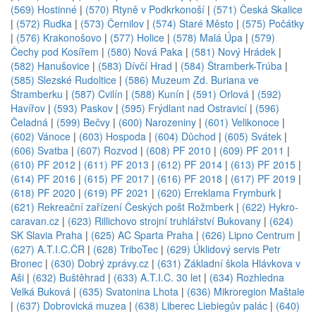
(569) Hostinné
|
(570) Rtyně v Podkrkonoší
|
(571) Česká Skalice
|
(572) Rudka
|
(573) Černilov
|
(574) Staré Město
|
(575) Počátky
|
(576) Krakonošovo
|
(577) Holice
|
(578) Malá Úpa
|
(579)
Čechy pod Kosířem
|
(580) Nová Paka
|
(581) Nový Hrádek
|
(582) Hanušovice
|
(583) Dívčí Hrad
|
(584) Štramberk-Trúba
|
(585) Slezské Rudoltice
|
(586) Muzeum Zd. Buriana ve
Štramberku
|
(587) Cvilín
|
(588) Kunín
|
(591) Orlová
|
(592)
Havířov
|
(593) Paskov
|
(595) Frýdlant nad Ostravicí
|
(596)
Čeladná
|
(599) Bečvy
|
(600) Narozeniny
|
(601) Velikonoce
|
(602) Vánoce
|
(603) Hospoda
|
(604) Důchod
|
(605) Svátek
|
(606) Svatba
|
(607) Rozvod
|
(608) PF 2010
|
(609) PF 2011
|
(610) PF 2012
|
(611) PF 2013
|
(612) PF 2014
|
(613) PF 2015
|
(614) PF 2016
|
(615) PF 2017
|
(616) PF 2018
|
(617) PF 2019
|
(618) PF 2020
|
(619) PF 2021
|
(620) Erreklama Frymburk
|
(621) Rekreační zařízení Českých pošt Rožmberk
|
(622) Hykro-
caravan.cz
|
(623) Rillichovo strojní truhlářství Bukovany
|
(624)
SK Slavia Praha
|
(625) AC Sparta Praha
|
(626) Lipno Centrum
|
(627) A.T.I.C.ČR
|
(628) TriboTec
|
(629) Úklidový servis Petr
Bronec
|
(630) Dobrý zprávy.cz
|
(631) Základní škola Hlávkova v
Aši
|
(632) Buštěhrad
|
(633) A.T.I.C. 30 let
|
(634) Rozhledna
Velká Buková
|
(635) Svatonina Lhota
|
(636) Mikroregion Maštale
|
(637) Dobrovická muzea
|
(638) Liberec Liebiegův palác
|
(640)