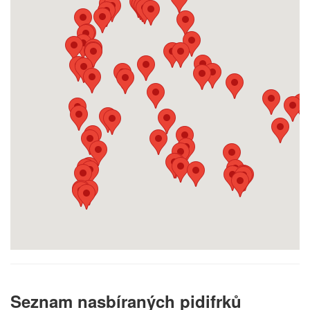
Seznam nasbíraných pidifrků