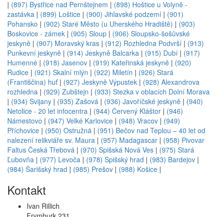
|
(897) Bystřice nad Pernštejnem
|
(898) Hoštice u Volyně -
zastávka
|
(899) Loštice
|
(900) Jihlavské podzemí
|
(901)
Pohansko
|
(902) Staré Město (u Uherského Hradiště)
|
(903)
Boskovice - zámek
|
(905) Sloup
|
(906) Sloupsko-šošůvské
jeskyně
|
(907) Moravský kras
|
(912) Rozhledna Podvrší
|
(913)
Punkevní jeskyně
|
(914) Jeskyně Balcarka
|
(915) Dubí
|
(917)
Humenné
|
(918) Jasenov
|
(919) Kateřinská jeskyně
|
(920)
Rudice
|
(921) Skalní mlýn
|
(922) Miletín
|
(926) Stará
(Františčina) huť
|
(927) Jeskyně Výpustek
|
(928) Alexandrova
rozhledna
|
(929) Zubštejn
|
(933) Stezka v oblacích Dolní Morava
|
(934) Svijany
|
(935) Zašová
|
(936) Javoříčské jeskyně
|
(940)
Netolice - 20 let infocentra
|
(944) Červený Kláštor
|
(946)
Námestovo
|
(947) Velké Karlovice
|
(948) Vracov
|
(949)
Příchovice
|
(950) Ostružná
|
(951) Bečov nad Teplou – 40 let od
nalezení relikviáře sv. Maura
|
(957) Madagascar
|
(958) Pivovar
Faltus Česká Třebová
|
(970) Spišská Nová Ves
|
(975) Stará
Ľubovňa
|
(977) Levoča
|
(978) Spišský hrad
|
(983) Bardejov
|
(984) Šarišský hrad
|
(985) Prešov
|
(988) Košice
|
Kontakt
Ivan Rillich
Frymburk 231