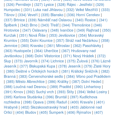
|
(326) Pernštejn
|
(327) Lysice
|
(328) Rájec - Jestřebí
|
(329)
Humpolec
|
(331) Luka nad Jihlavou
|
(332) Velké Meziříčí
|
(333)
Tišnov
|
(334) Veveří
|
(335) Blansko
|
(336) Horní Cerekev
|
(337) Brtnice
|
(339) Náměšť nad Oslavou
|
(340) Rosice
|
(341)
Špilberk
|
(342) Brno
|
(343) Třešť
|
(344) Třemošnice
|
(346)
Hrotovice
|
(347) Oslavany
|
(348) Ivančice
|
(349) Rajhrad
|
(350)
Kunžak
|
(351) Nová Říše
|
(353) Jevišovice
|
(354) Moravský
Krumlov
|
(355) Dolní Kounice
|
(357) Stráž nad Nežárkou
|
(358)
Jemnice
|
(360) Kravsko
|
(361) Miroslav
|
(362) Pasohlávky
|
(363) Hustopeče
|
(364) Uherčice
|
(367) Hrušovany nad
Jevišovkou
|
(368) Dolní Věstonice
|
(371) Nový Hrádek
|
(372)
Slup
|
(373) Javorník
|
(374) Lichnice
|
(375) Žulová
|
(376) Lázně
Jeseník
|
(377) Biskupská Kupa
|
(378) Jeseník
|
(379) Zlaté Hory
|
(380) Deštné v Orlických horách
|
(381) Králický Sněžník
|
(382)
Branná
|
(383) Červenohorské sedlo
|
(384) Vrbno pod Pradědem
|
(385) Město Albrechtice
|
(386) Králíky
|
(387) Dolní Hedeč
|
(388) Loučná nad Desnou
|
(389) Praděd
|
(390) Linhartovy
|
(391) Krnov
|
(392) Suchý vrch
|
(393) Štíty
|
(394) Velké Losiny
|
(395) Karlova Studánka
|
(396) Bruntál
|
(397) Kudlichova
rozhledna
|
(398) Opava
|
(399) Raduň
|
(400) Kravaře
|
(401)
Hrabyně
|
(402) Slezskoostravský hrad
|
(403) Jablonné nad
Orlicí
|
(404) Bludov
|
(405) Šumperk
|
(406) Rýmařov
|
(407)