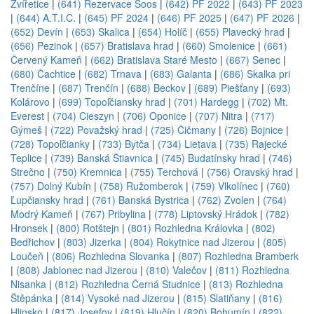
Zvířetice
|
(641) Rezervace Soos
|
(642) PF 2022
|
(643) PF 2023
|
(644) A.T.I.C.
|
(645) PF 2024
|
(646) PF 2025
|
(647) PF 2026
|
(652) Devín
|
(653) Skalica
|
(654) Holíč
|
(655) Plavecký hrad
|
(656) Pezinok
|
(657) Bratislava hrad
|
(660) Smolenice
|
(661)
Červený Kameň
|
(662) Bratislava Staré Mesto
|
(667) Senec
|
(680) Čachtice
|
(682) Trnava
|
(683) Galanta
|
(686) Skalka pri
Trenčíne
|
(687) Trenčín
|
(688) Beckov
|
(689) Piešťany
|
(693)
Kolárovo
|
(699) Topoľčiansky hrad
|
(701) Hardegg
|
(702) Mt.
Everest
|
(704) Cieszyn
|
(706) Oponice
|
(707) Nitra
|
(717)
Gýmeš
|
(722) Považský hrad
|
(725) Čičmany
|
(726) Bojnice
|
(728) Topoľčianky
|
(733) Bytča
|
(734) Lietava
|
(735) Rajecké
Teplice
|
(739) Banská Štiavnica
|
(745) Budatínsky hrad
|
(746)
Strečno
|
(750) Kremnica
|
(755) Terchová
|
(756) Oravský hrad
|
(757) Dolný Kubín
|
(758) Ružomberok
|
(759) Vlkolínec
|
(760)
Ľupčiansky hrad
|
(761) Banská Bystrica
|
(762) Zvolen
|
(764)
Modrý Kameň
|
(767) Pribylina
|
(778) Liptovský Hrádok
|
(782)
Hronsek
|
(800) Rotštejn
|
(801) Rozhledna Královka
|
(802)
Bedřichov
|
(803) Jizerka
|
(804) Rokytnice nad Jizerou
|
(805)
Loučeň
|
(806) Rozhledna Slovanka
|
(807) Rozhledna Bramberk
|
(808) Jablonec nad Jizerou
|
(810) Valečov
|
(811) Rozhledna
Nisanka
|
(812) Rozhledna Černá Studnice
|
(813) Rozhledna
Štěpánka
|
(814) Vysoké nad Jizerou
|
(815) Slatiňany
|
(816)
Hlinsko
|
(817) Josefov
|
(819) Hlučín
|
(820) Bohumín
|
(822)