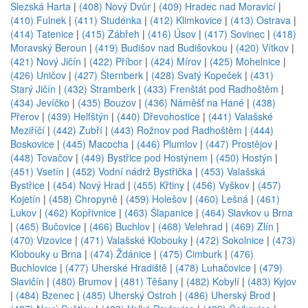
Slezská Harta
|
(408) Nový Dvůr
|
(409) Hradec nad Moravicí
|
(410) Fulnek
|
(411) Studénka
|
(412) Klimkovice
|
(413) Ostrava
|
(414) Tatenice
|
(415) Zábřeh
|
(416) Úsov
|
(417) Sovinec
|
(418)
Moravský Beroun
|
(419) Budišov nad Budišovkou
|
(420) Vítkov
|
(421) Nový Jičín
|
(422) Příbor
|
(424) Mírov
|
(425) Mohelnice
|
(426) Uničov
|
(427) Šternberk
|
(428) Svatý Kopeček
|
(431)
Starý Jičín
|
(432) Štramberk
|
(433) Frenštát pod Radhoštěm
|
(434) Jevíčko
|
(435) Bouzov
|
(436) Náměšť na Hané
|
(438)
Přerov
|
(439) Helfštýn
|
(440) Dřevohostice
|
(441) Valašské
Meziříčí
|
(442) Zubří
|
(443) Rožnov pod Radhoštěm
|
(444)
Boskovice
|
(445) Macocha
|
(446) Plumlov
|
(447) Prostějov
|
(448) Tovačov
|
(449) Bystřice pod Hostýnem
|
(450) Hostýn
|
(451) Vsetín
|
(452) Vodní nádrž Bystřička
|
(453) Valašská
Bystřice
|
(454) Nový Hrad
|
(455) Křtiny
|
(456) Vyškov
|
(457)
Kojetín
|
(458) Chropyně
|
(459) Holešov
|
(460) Lešná
|
(461)
Lukov
|
(462) Kopřivnice
|
(463) Šlapanice
|
(464) Slavkov u Brna
|
(465) Bučovice
|
(466) Buchlov
|
(468) Velehrad
|
(469) Zlín
|
(470) Vizovice
|
(471) Valašské Klobouky
|
(472) Sokolnice
|
(473)
Klobouky u Brna
|
(474) Ždánice
|
(475) Cimburk
|
(476)
Buchlovice
|
(477) Uherské Hradiště
|
(478) Luhačovice
|
(479)
Slavičín
|
(480) Brumov
|
(481) Těšany
|
(482) Kobylí
|
(483) Kyjov
|
(484) Bzenec
|
(485) Uherský Ostroh
|
(486) Uherský Brod
|