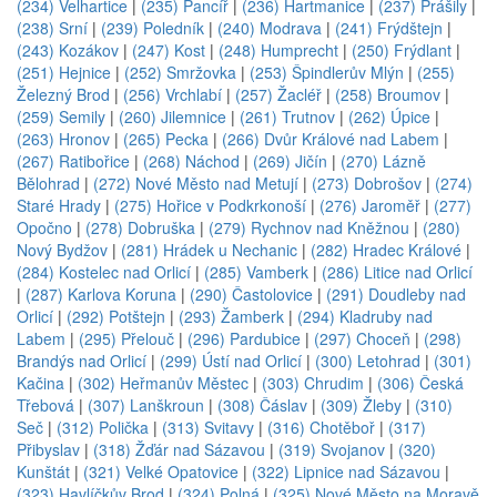
(234) Velhartice
|
(235) Pancíř
|
(236) Hartmanice
|
(237) Prášily
|
(238) Srní
|
(239) Poledník
|
(240) Modrava
|
(241) Frýdštejn
|
(243) Kozákov
|
(247) Kost
|
(248) Humprecht
|
(250) Frýdlant
|
(251) Hejnice
|
(252) Smržovka
|
(253) Špindlerův Mlýn
|
(255)
Železný Brod
|
(256) Vrchlabí
|
(257) Žacléř
|
(258) Broumov
|
(259) Semily
|
(260) Jilemnice
|
(261) Trutnov
|
(262) Úpice
|
(263) Hronov
|
(265) Pecka
|
(266) Dvůr Králové nad Labem
|
(267) Ratibořice
|
(268) Náchod
|
(269) Jičín
|
(270) Lázně
Bělohrad
|
(272) Nové Město nad Metují
|
(273) Dobrošov
|
(274)
Staré Hrady
|
(275) Hořice v Podkrkonoší
|
(276) Jaroměř
|
(277)
Opočno
|
(278) Dobruška
|
(279) Rychnov nad Kněžnou
|
(280)
Nový Bydžov
|
(281) Hrádek u Nechanic
|
(282) Hradec Králové
|
(284) Kostelec nad Orlicí
|
(285) Vamberk
|
(286) Litice nad Orlicí
|
(287) Karlova Koruna
|
(290) Častolovice
|
(291) Doudleby nad
Orlicí
|
(292) Potštejn
|
(293) Žamberk
|
(294) Kladruby nad
Labem
|
(295) Přelouč
|
(296) Pardubice
|
(297) Choceň
|
(298)
Brandýs nad Orlicí
|
(299) Ústí nad Orlicí
|
(300) Letohrad
|
(301)
Kačina
|
(302) Heřmanův Městec
|
(303) Chrudim
|
(306) Česká
Třebová
|
(307) Lanškroun
|
(308) Čáslav
|
(309) Žleby
|
(310)
Seč
|
(312) Polička
|
(313) Svitavy
|
(316) Chotěboř
|
(317)
Přibyslav
|
(318) Žďár nad Sázavou
|
(319) Svojanov
|
(320)
Kunštát
|
(321) Velké Opatovice
|
(322) Lipnice nad Sázavou
|
(323) Havlíčkův Brod
|
(324) Polná
|
(325) Nové Město na Moravě