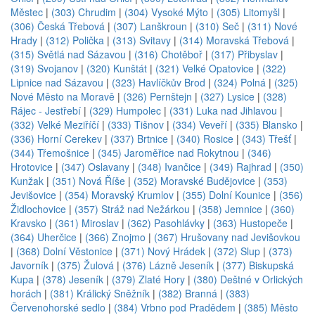
Městec
|
(303) Chrudim
|
(304) Vysoké Mýto
|
(305) Litomyšl
|
(306) Česká Třebová
|
(307) Lanškroun
|
(310) Seč
|
(311) Nové
Hrady
|
(312) Polička
|
(313) Svitavy
|
(314) Moravská Třebová
|
(315) Světlá nad Sázavou
|
(316) Chotěboř
|
(317) Přibyslav
|
(319) Svojanov
|
(320) Kunštát
|
(321) Velké Opatovice
|
(322)
Lipnice nad Sázavou
|
(323) Havlíčkův Brod
|
(324) Polná
|
(325)
Nové Město na Moravě
|
(326) Pernštejn
|
(327) Lysice
|
(328)
Rájec - Jestřebí
|
(329) Humpolec
|
(331) Luka nad Jihlavou
|
(332) Velké Meziříčí
|
(333) Tišnov
|
(334) Veveří
|
(335) Blansko
|
(336) Horní Cerekev
|
(337) Brtnice
|
(340) Rosice
|
(343) Třešť
|
(344) Třemošnice
|
(345) Jaroměřice nad Rokytnou
|
(346)
Hrotovice
|
(347) Oslavany
|
(348) Ivančice
|
(349) Rajhrad
|
(350)
Kunžak
|
(351) Nová Říše
|
(352) Moravské Budějovice
|
(353)
Jevišovice
|
(354) Moravský Krumlov
|
(355) Dolní Kounice
|
(356)
Židlochovice
|
(357) Stráž nad Nežárkou
|
(358) Jemnice
|
(360)
Kravsko
|
(361) Miroslav
|
(362) Pasohlávky
|
(363) Hustopeče
|
(364) Uherčice
|
(366) Znojmo
|
(367) Hrušovany nad Jevišovkou
|
(368) Dolní Věstonice
|
(371) Nový Hrádek
|
(372) Slup
|
(373)
Javorník
|
(375) Žulová
|
(376) Lázně Jeseník
|
(377) Biskupská
Kupa
|
(378) Jeseník
|
(379) Zlaté Hory
|
(380) Deštné v Orlických
horách
|
(381) Králický Sněžník
|
(382) Branná
|
(383)
Červenohorské sedlo
|
(384) Vrbno pod Pradědem
|
(385) Město