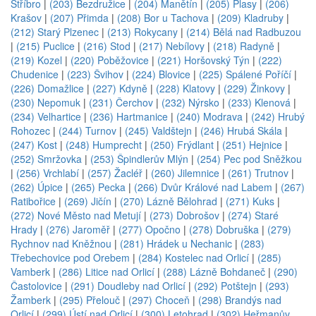
Stříbro
|
(203) Bezdružice
|
(204) Manětín
|
(205) Plasy
|
(206)
Krašov
|
(207) Přimda
|
(208) Bor u Tachova
|
(209) Kladruby
|
(212) Starý Plzenec
|
(213) Rokycany
|
(214) Bělá nad Radbuzou
|
(215) Puclice
|
(216) Stod
|
(217) Nebílovy
|
(218) Radyně
|
(219) Kozel
|
(220) Poběžovice
|
(221) Horšovský Týn
|
(222)
Chudenice
|
(223) Švihov
|
(224) Blovice
|
(225) Spálené Poříčí
|
(226) Domažlice
|
(227) Kdyně
|
(228) Klatovy
|
(229) Žinkovy
|
(230) Nepomuk
|
(231) Čerchov
|
(232) Nýrsko
|
(233) Klenová
|
(234) Velhartice
|
(236) Hartmanice
|
(240) Modrava
|
(242) Hrubý
Rohozec
|
(244) Turnov
|
(245) Valdštejn
|
(246) Hrubá Skála
|
(247) Kost
|
(248) Humprecht
|
(250) Frýdlant
|
(251) Hejnice
|
(252) Smržovka
|
(253) Špindlerův Mlýn
|
(254) Pec pod Sněžkou
|
(256) Vrchlabí
|
(257) Žacléř
|
(260) Jilemnice
|
(261) Trutnov
|
(262) Úpice
|
(265) Pecka
|
(266) Dvůr Králové nad Labem
|
(267)
Ratibořice
|
(269) Jičín
|
(270) Lázně Bělohrad
|
(271) Kuks
|
(272) Nové Město nad Metují
|
(273) Dobrošov
|
(274) Staré
Hrady
|
(276) Jaroměř
|
(277) Opočno
|
(278) Dobruška
|
(279)
Rychnov nad Kněžnou
|
(281) Hrádek u Nechanic
|
(283)
Třebechovice pod Orebem
|
(284) Kostelec nad Orlicí
|
(285)
Vamberk
|
(286) Litice nad Orlicí
|
(288) Lázně Bohdaneč
|
(290)
Častolovice
|
(291) Doudleby nad Orlicí
|
(292) Potštejn
|
(293)
Žamberk
|
(295) Přelouč
|
(297) Choceň
|
(298) Brandýs nad
Orlicí
|
(299) Ústí nad Orlicí
|
(300) Letohrad
|
(302) Heřmanův