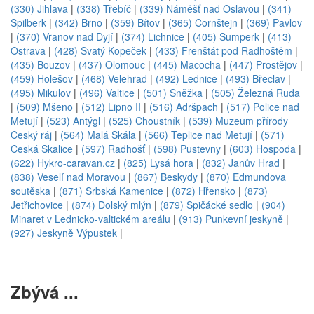
(330) Jihlava
|
(338) Třebíč
|
(339) Náměšť nad Oslavou
|
(341)
Špilberk
|
(342) Brno
|
(359) Bítov
|
(365) Cornštejn
|
(369) Pavlov
|
(370) Vranov nad Dyjí
|
(374) Lichnice
|
(405) Šumperk
|
(413)
Ostrava
|
(428) Svatý Kopeček
|
(433) Frenštát pod Radhoštěm
|
(435) Bouzov
|
(437) Olomouc
|
(445) Macocha
|
(447) Prostějov
|
(459) Holešov
|
(468) Velehrad
|
(492) Lednice
|
(493) Břeclav
|
(495) Mikulov
|
(496) Valtice
|
(501) Sněžka
|
(505) Železná Ruda
|
(509) Mšeno
|
(512) Lipno II
|
(516) Adršpach
|
(517) Police nad
Metují
|
(523) Antýgl
|
(525) Choustník
|
(539) Muzeum přírody
Český ráj
|
(564) Malá Skála
|
(566) Teplice nad Metují
|
(571)
Česká Skalice
|
(597) Radhošť
|
(598) Pustevny
|
(603) Hospoda
|
(622) Hykro-caravan.cz
|
(825) Lysá hora
|
(832) Janův Hrad
|
(838) Veselí nad Moravou
|
(867) Beskydy
|
(870) Edmundova
soutěska
|
(871) Srbská Kamenice
|
(872) Hřensko
|
(873)
Jetřichovice
|
(874) Dolský mlýn
|
(879) Špičácké sedlo
|
(904)
Minaret v Lednicko-valtickém areálu
|
(913) Punkevní jeskyně
|
(927) Jeskyně Výpustek
|
Zbývá ...