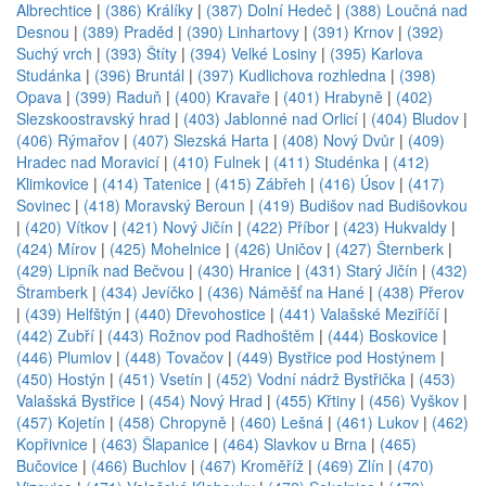
Albrechtice
|
(386) Králíky
|
(387) Dolní Hedeč
|
(388) Loučná nad
Desnou
|
(389) Praděd
|
(390) Linhartovy
|
(391) Krnov
|
(392)
Suchý vrch
|
(393) Štíty
|
(394) Velké Losiny
|
(395) Karlova
Studánka
|
(396) Bruntál
|
(397) Kudlichova rozhledna
|
(398)
Opava
|
(399) Raduň
|
(400) Kravaře
|
(401) Hrabyně
|
(402)
Slezskoostravský hrad
|
(403) Jablonné nad Orlicí
|
(404) Bludov
|
(406) Rýmařov
|
(407) Slezská Harta
|
(408) Nový Dvůr
|
(409)
Hradec nad Moravicí
|
(410) Fulnek
|
(411) Studénka
|
(412)
Klimkovice
|
(414) Tatenice
|
(415) Zábřeh
|
(416) Úsov
|
(417)
Sovinec
|
(418) Moravský Beroun
|
(419) Budišov nad Budišovkou
|
(420) Vítkov
|
(421) Nový Jičín
|
(422) Příbor
|
(423) Hukvaldy
|
(424) Mírov
|
(425) Mohelnice
|
(426) Uničov
|
(427) Šternberk
|
(429) Lipník nad Bečvou
|
(430) Hranice
|
(431) Starý Jičín
|
(432)
Štramberk
|
(434) Jevíčko
|
(436) Náměšť na Hané
|
(438) Přerov
|
(439) Helfštýn
|
(440) Dřevohostice
|
(441) Valašské Meziříčí
|
(442) Zubří
|
(443) Rožnov pod Radhoštěm
|
(444) Boskovice
|
(446) Plumlov
|
(448) Tovačov
|
(449) Bystřice pod Hostýnem
|
(450) Hostýn
|
(451) Vsetín
|
(452) Vodní nádrž Bystřička
|
(453)
Valašská Bystřice
|
(454) Nový Hrad
|
(455) Křtiny
|
(456) Vyškov
|
(457) Kojetín
|
(458) Chropyně
|
(460) Lešná
|
(461) Lukov
|
(462)
Kopřivnice
|
(463) Šlapanice
|
(464) Slavkov u Brna
|
(465)
Bučovice
|
(466) Buchlov
|
(467) Kroměříž
|
(469) Zlín
|
(470)