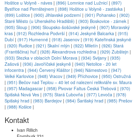
Hoštice u Volyně - náves
|
(896) Lomnice nad Lužnicí
|
(897)
Bystřice nad Pernštejnem
|
(898) Hoštice u Volyně - zastávka
|
(899) Loštice
|
(900) Jihlavské podzemí
|
(901) Pohansko
|
(902)
Staré Město (u Uherského Hradiště)
|
(903) Boskovice - zámek
|
(905) Sloup
|
(906) Sloupsko-šošůvské jeskyně
|
(907) Moravský
kras
|
(912) Rozhledna Podvrší
|
(914) Jeskyně Balcarka
|
(915)
Dubí
|
(917) Humenné
|
(918) Jasenov
|
(919) Kateřinská jeskyně
|
(920) Rudice
|
(921) Skalní mlýn
|
(922) Miletín
|
(926) Stará
(Františčina) huť
|
(928) Alexandrova rozhledna
|
(929) Zubštejn
|
(933) Stezka v oblacích Dolní Morava
|
(934) Svijany
|
(935)
Zašová
|
(936) Javoříčské jeskyně
|
(940) Netolice - 20 let
infocentra
|
(944) Červený Kláštor
|
(946) Námestovo
|
(947)
Velké Karlovice
|
(948) Vracov
|
(949) Příchovice
|
(950) Ostružná
|
(951) Bečov nad Teplou – 40 let od nalezení relikviáře sv. Maura
|
(957) Madagascar
|
(958) Pivovar Faltus Česká Třebová
|
(970)
Spišská Nová Ves
|
(975) Stará Ľubovňa
|
(977) Levoča
|
(978)
Spišský hrad
|
(983) Bardejov
|
(984) Šarišský hrad
|
(985) Prešov
|
(988) Košice
|
Kontakt
Ivan Rillich
Frymburk 231