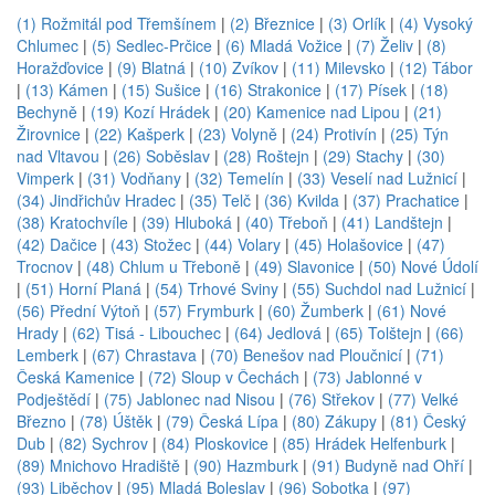
(1) Rožmitál pod Třemšínem
|
(2) Březnice
|
(3) Orlík
|
(4) Vysoký
Chlumec
|
(5) Sedlec-Prčice
|
(6) Mladá Vožice
|
(7) Želiv
|
(8)
Horažďovice
|
(9) Blatná
|
(10) Zvíkov
|
(11) Milevsko
|
(12) Tábor
|
(13) Kámen
|
(15) Sušice
|
(16) Strakonice
|
(17) Písek
|
(18)
Bechyně
|
(19) Kozí Hrádek
|
(20) Kamenice nad Lipou
|
(21)
Žirovnice
|
(22) Kašperk
|
(23) Volyně
|
(24) Protivín
|
(25) Týn
nad Vltavou
|
(26) Soběslav
|
(28) Roštejn
|
(29) Stachy
|
(30)
Vimperk
|
(31) Vodňany
|
(32) Temelín
|
(33) Veselí nad Lužnicí
|
(34) Jindřichův Hradec
|
(35) Telč
|
(36) Kvilda
|
(37) Prachatice
|
(38) Kratochvíle
|
(39) Hluboká
|
(40) Třeboň
|
(41) Landštejn
|
(42) Dačice
|
(43) Stožec
|
(44) Volary
|
(45) Holašovice
|
(47)
Trocnov
|
(48) Chlum u Třeboně
|
(49) Slavonice
|
(50) Nové Údolí
|
(51) Horní Planá
|
(54) Trhové Sviny
|
(55) Suchdol nad Lužnicí
|
(56) Přední Výtoň
|
(57) Frymburk
|
(60) Žumberk
|
(61) Nové
Hrady
|
(62) Tisá - Libouchec
|
(64) Jedlová
|
(65) Tolštejn
|
(66)
Lemberk
|
(67) Chrastava
|
(70) Benešov nad Ploučnicí
|
(71)
Česká Kamenice
|
(72) Sloup v Čechách
|
(73) Jablonné v
Podještědí
|
(75) Jablonec nad Nisou
|
(76) Střekov
|
(77) Velké
Březno
|
(78) Úštěk
|
(79) Česká Lípa
|
(80) Zákupy
|
(81) Český
Dub
|
(82) Sychrov
|
(84) Ploskovice
|
(85) Hrádek Helfenburk
|
(89) Mnichovo Hradiště
|
(90) Hazmburk
|
(91) Budyně nad Ohří
|
(93) Liběchov
|
(95) Mladá Boleslav
|
(96) Sobotka
|
(97)