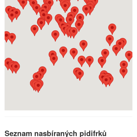
Seznam nasbíraných pidifrků