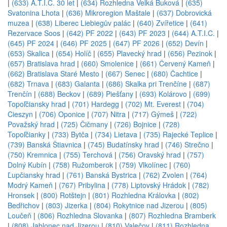
|
(633) A.T.I.C. 30 let
|
(634) Rozhledna Velká Buková
|
(635)
Svatonina Lhota
|
(636) Mikroregion Maštale
|
(637) Dobrovická
muzea
|
(638) Liberec Liebiegův palác
|
(640) Zvířetice
|
(641)
Rezervace Soos
|
(642) PF 2022
|
(643) PF 2023
|
(644) A.T.I.C.
|
(645) PF 2024
|
(646) PF 2025
|
(647) PF 2026
|
(652) Devín
|
(653) Skalica
|
(654) Holíč
|
(655) Plavecký hrad
|
(656) Pezinok
|
(657) Bratislava hrad
|
(660) Smolenice
|
(661) Červený Kameň
|
(662) Bratislava Staré Mesto
|
(667) Senec
|
(680) Čachtice
|
(682) Trnava
|
(683) Galanta
|
(686) Skalka pri Trenčíne
|
(687)
Trenčín
|
(688) Beckov
|
(689) Piešťany
|
(693) Kolárovo
|
(699)
Topoľčiansky hrad
|
(701) Hardegg
|
(702) Mt. Everest
|
(704)
Cieszyn
|
(706) Oponice
|
(707) Nitra
|
(717) Gýmeš
|
(722)
Považský hrad
|
(725) Čičmany
|
(726) Bojnice
|
(728)
Topoľčianky
|
(733) Bytča
|
(734) Lietava
|
(735) Rajecké Teplice
|
(739) Banská Štiavnica
|
(745) Budatínsky hrad
|
(746) Strečno
|
(750) Kremnica
|
(755) Terchová
|
(756) Oravský hrad
|
(757)
Dolný Kubín
|
(758) Ružomberok
|
(759) Vlkolínec
|
(760)
Ľupčiansky hrad
|
(761) Banská Bystrica
|
(762) Zvolen
|
(764)
Modrý Kameň
|
(767) Pribylina
|
(778) Liptovský Hrádok
|
(782)
Hronsek
|
(800) Rotštejn
|
(801) Rozhledna Královka
|
(802)
Bedřichov
|
(803) Jizerka
|
(804) Rokytnice nad Jizerou
|
(805)
Loučeň
|
(806) Rozhledna Slovanka
|
(807) Rozhledna Bramberk
|
(808) Jablonec nad Jizerou
|
(810) Valečov
|
(811) Rozhledna