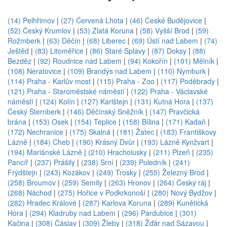
(14) Pelhřimov
|
(27) Červená Lhota
|
(46) České Budějovice
|
(52) Český Krumlov
|
(53) Zlatá Koruna
|
(58) Vyšší Brod
|
(59)
Rožmberk
|
(63) Děčín
|
(68) Liberec
|
(69) Ústí nad Labem
|
(74)
Ještěd
|
(83) Litoměřice
|
(86) Staré Splavy
|
(87) Doksy
|
(88)
Bezděz
|
(92) Roudnice nad Labem
|
(94) Kokořín
|
(101) Mělník
|
(108) Neratovice
|
(109) Brandýs nad Labem
|
(110) Nymburk
|
(114) Praha - Karlův most
|
(115) Praha - Zoo
|
(117) Poděbrady
|
(121) Praha - Staroměstské náměstí
|
(122) Praha - Václavské
náměstí
|
(124) Kolín
|
(127) Karlštejn
|
(131) Kutná Hora
|
(137)
Český Šternberk
|
(146) Děčínský Sněžník
|
(147) Pravčická
brána
|
(153) Osek
|
(154) Teplice
|
(158) Bílina
|
(171) Kadaň
|
(172) Nechranice
|
(175) Skalná
|
(181) Žatec
|
(183) Františkovy
Lázně
|
(184) Cheb
|
(190) Krásný Dvůr
|
(193) Lázně Kynžvart
|
(194) Mariánské Lázně
|
(210) Hracholusky
|
(211) Plzeň
|
(235)
Pancíř
|
(237) Prášily
|
(238) Srní
|
(239) Poledník
|
(241)
Frýdštejn
|
(243) Kozákov
|
(249) Trosky
|
(255) Železný Brod
|
(258) Broumov
|
(259) Semily
|
(263) Hronov
|
(264) Český ráj
|
(268) Náchod
|
(275) Hořice v Podkrkonoší
|
(280) Nový Bydžov
|
(282) Hradec Králové
|
(287) Karlova Koruna
|
(289) Kunětická
Hora
|
(294) Kladruby nad Labem
|
(296) Pardubice
|
(301)
Kačina
|
(308) Čáslav
|
(309) Žleby
|
(318) Žďár nad Sázavou
|