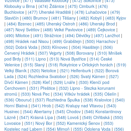
Vizovice
|
(471) Valašské Klobouky
|
(472) Sokolnice
|
(473)
Klobouky u Brna
|
(474) Ždánice
|
(475) Cimburk
|
(476)
Buchlovice
|
(477) Uherské Hradiště
|
(478) Luhačovice
|
(479)
Slavičín
|
(480) Brumov
|
(481) Těšany
|
(482) Kobylí
|
(483) Kyjov
|
(484) Bzenec
|
(485) Uherský Ostroh
|
(486) Uherský Brod
|
(487) Nový Světlov
|
(488) Velké Pavlovice
|
(489) Čejkovice
|
(490) Milotice
|
(491) Strážnice
|
(494) Děvičky
|
(497) Lanžhot
|
(498) Hrádek nad Nisou
|
(499) Grabštejn
|
(500) Harrachov
|
(502) Dobrá Voda
|
(503) Klínovec
|
(504) Hasištejn
|
(506)
Červený Hrádek
|
(507) Vejprty
|
(508) Borovany
|
(510) Mníšek
pod Brdy
|
(511) Lipno
|
(513) Nová Bystřice
|
(514) České
Velenice
|
(515) Slaný
|
(518) Rokytnice v Orlických horách
|
(519)
Velký Blaník
|
(520) Netolice
|
(521) Helfenburk
|
(522) Borová
Lada
|
(524) Rozhledna Svatobor
|
(526) Svatý Kámen
|
(527)
Dívčí Kámen
|
(528) Kleť
|
(529) Lnáře
|
(530) Klenčí pod
Čerchovem
|
(531) Přeštice
|
(532) Lipno - Stezka korunami
stromů
|
(533) Nová Pec
|
(534) Vítkův hrádek
|
(535) Ošelín
|
(536) Obouruč
|
(537) Rozhledna Špulka
|
(538) Kralovice
|
(540)
Horní Blatná
|
(541) Hrob
|
(542) Kralupy nad Vltavou
|
(543)
Husinec
|
(544) Abertamy
|
(545) Chodov
|
(546) Konstantinovy
Lázně
|
(547) Krásná Lípa
|
(548) Lovoš
|
(549) Chřibská
|
(550)
Lovosice
|
(551) Nový Bor
|
(552) Kamenický Šenov
|
(553)
Kostelec nad Labem
|
(554) Mimoň
|
(555) Odolena Voda
|
(556)