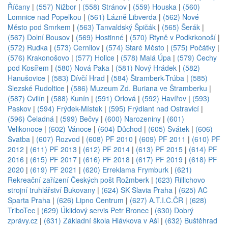
Říčany
|
(557) Nižbor
|
(558) Stránov
|
(559) Houska
|
(560)
Lomnice nad Popelkou
|
(561) Lázně Libverda
|
(562) Nové
Město pod Smrkem
|
(563) Tanvaldský Špičák
|
(565) Šerák
|
(567) Dolní Bousov
|
(569) Hostinné
|
(570) Rtyně v Podkrkonoší
|
(572) Rudka
|
(573) Černilov
|
(574) Staré Město
|
(575) Počátky
|
(576) Krakonošovo
|
(577) Holice
|
(578) Malá Úpa
|
(579) Čechy
pod Kosířem
|
(580) Nová Paka
|
(581) Nový Hrádek
|
(582)
Hanušovice
|
(583) Dívčí Hrad
|
(584) Štramberk-Trúba
|
(585)
Slezské Rudoltice
|
(586) Muzeum Zd. Buriana ve Štramberku
|
(587) Cvilín
|
(588) Kunín
|
(591) Orlová
|
(592) Havířov
|
(593)
Paskov
|
(594) Frýdek-Místek
|
(595) Frýdlant nad Ostravicí
|
(596) Čeladná
|
(599) Bečvy
|
(600) Narozeniny
|
(601)
Velikonoce
|
(602) Vánoce
|
(604) Důchod
|
(605) Svátek
|
(606)
Svatba
|
(607) Rozvod
|
(608) PF 2010
|
(609) PF 2011
|
(610) PF
2012
|
(611) PF 2013
|
(612) PF 2014
|
(613) PF 2015
|
(614) PF
2016
|
(615) PF 2017
|
(616) PF 2018
|
(617) PF 2019
|
(618) PF
2020
|
(619) PF 2021
|
(620) Erreklama Frymburk
|
(621)
Rekreační zařízení Českých pošt Rožmberk
|
(623) Rillichovo
strojní truhlářství Bukovany
|
(624) SK Slavia Praha
|
(625) AC
Sparta Praha
|
(626) Lipno Centrum
|
(627) A.T.I.C.ČR
|
(628)
TriboTec
|
(629) Úklidový servis Petr Bronec
|
(630) Dobrý
zprávy.cz
|
(631) Základní škola Hlávkova v Aši
|
(632) Buštěhrad