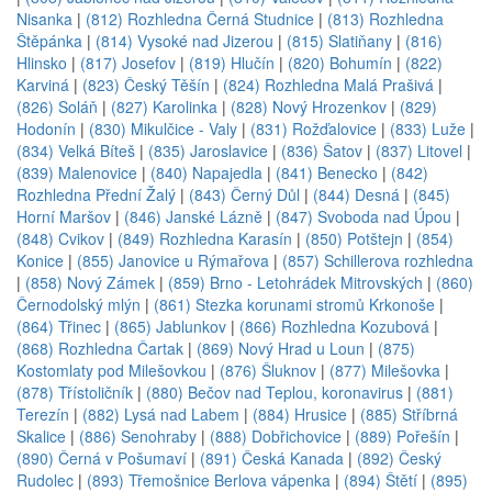
Nisanka
|
(812) Rozhledna Černá Studnice
|
(813) Rozhledna
Štěpánka
|
(814) Vysoké nad Jizerou
|
(815) Slatiňany
|
(816)
Hlinsko
|
(817) Josefov
|
(819) Hlučín
|
(820) Bohumín
|
(822)
Karviná
|
(823) Český Těšín
|
(824) Rozhledna Malá Prašivá
|
(826) Soláň
|
(827) Karolinka
|
(828) Nový Hrozenkov
|
(829)
Hodonín
|
(830) Mikulčice - Valy
|
(831) Rožďalovice
|
(833) Luže
|
(834) Velká Bíteš
|
(835) Jaroslavice
|
(836) Šatov
|
(837) Litovel
|
(839) Malenovice
|
(840) Napajedla
|
(841) Benecko
|
(842)
Rozhledna Přední Žalý
|
(843) Černý Důl
|
(844) Desná
|
(845)
Horní Maršov
|
(846) Janské Lázně
|
(847) Svoboda nad Úpou
|
(848) Cvikov
|
(849) Rozhledna Karasín
|
(850) Potštejn
|
(854)
Konice
|
(855) Janovice u Rýmařova
|
(857) Schillerova rozhledna
|
(858) Nový Zámek
|
(859) Brno - Letohrádek Mitrovských
|
(860)
Černodolský mlýn
|
(861) Stezka korunami stromů Krkonoše
|
(864) Třinec
|
(865) Jablunkov
|
(866) Rozhledna Kozubová
|
(868) Rozhledna Čartak
|
(869) Nový Hrad u Loun
|
(875)
Kostomlaty pod Milešovkou
|
(876) Šluknov
|
(877) Milešovka
|
(878) Třístoličník
|
(880) Bečov nad Teplou, koronavirus
|
(881)
Terezín
|
(882) Lysá nad Labem
|
(884) Hrusice
|
(885) Stříbrná
Skalice
|
(886) Senohraby
|
(888) Dobřichovice
|
(889) Pořešín
|
(890) Černá v Pošumaví
|
(891) Česká Kanada
|
(892) Český
Rudolec
|
(893) Třemošnice Berlova vápenka
|
(894) Štětí
|
(895)