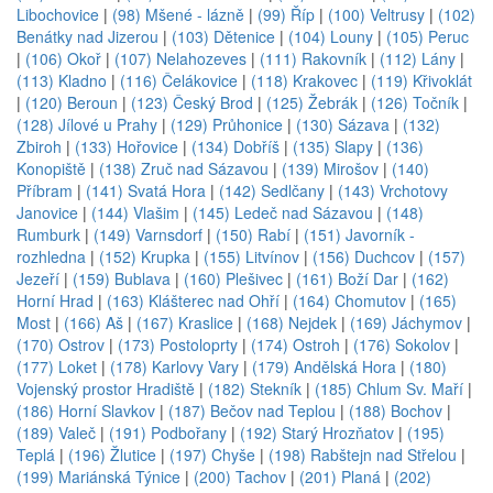
Libochovice
|
(98) Mšené - lázně
|
(99) Říp
|
(100) Veltrusy
|
(102)
Benátky nad Jizerou
|
(103) Dětenice
|
(104) Louny
|
(105) Peruc
|
(106) Okoř
|
(107) Nelahozeves
|
(111) Rakovník
|
(112) Lány
|
(113) Kladno
|
(116) Čelákovice
|
(118) Krakovec
|
(119) Křivoklát
|
(120) Beroun
|
(123) Český Brod
|
(125) Žebrák
|
(126) Točník
|
(128) Jílové u Prahy
|
(129) Průhonice
|
(130) Sázava
|
(132)
Zbiroh
|
(133) Hořovice
|
(134) Dobříš
|
(135) Slapy
|
(136)
Konopiště
|
(138) Zruč nad Sázavou
|
(139) Mirošov
|
(140)
Příbram
|
(141) Svatá Hora
|
(142) Sedlčany
|
(143) Vrchotovy
Janovice
|
(144) Vlašim
|
(145) Ledeč nad Sázavou
|
(148)
Rumburk
|
(149) Varnsdorf
|
(150) Rabí
|
(151) Javorník -
rozhledna
|
(152) Krupka
|
(155) Litvínov
|
(156) Duchcov
|
(157)
Jezeří
|
(159) Bublava
|
(160) Plešivec
|
(161) Boží Dar
|
(162)
Horní Hrad
|
(163) Klášterec nad Ohří
|
(164) Chomutov
|
(165)
Most
|
(166) Aš
|
(167) Kraslice
|
(168) Nejdek
|
(169) Jáchymov
|
(170) Ostrov
|
(173) Postoloprty
|
(174) Ostroh
|
(176) Sokolov
|
(177) Loket
|
(178) Karlovy Vary
|
(179) Andělská Hora
|
(180)
Vojenský prostor Hradiště
|
(182) Stekník
|
(185) Chlum Sv. Maří
|
(186) Horní Slavkov
|
(187) Bečov nad Teplou
|
(188) Bochov
|
(189) Valeč
|
(191) Podbořany
|
(192) Starý Hrozňatov
|
(195)
Teplá
|
(196) Žlutice
|
(197) Chyše
|
(198) Rabštejn nad Střelou
|
(199) Mariánská Týnice
|
(200) Tachov
|
(201) Planá
|
(202)