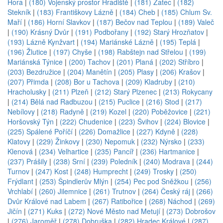
Hora
|
(180) Vojenský prostor Hradiště
|
(181) Žatec
|
(182)
Stekník
|
(183) Františkovy Lázně
|
(184) Cheb
|
(185) Chlum Sv.
Maří
|
(186) Horní Slavkov
|
(187) Bečov nad Teplou
|
(189) Valeč
|
(190) Krásný Dvůr
|
(191) Podbořany
|
(192) Starý Hrozňatov
|
(193) Lázně Kynžvart
|
(194) Mariánské Lázně
|
(195) Teplá
|
(196) Žlutice
|
(197) Chyše
|
(198) Rabštejn nad Střelou
|
(199)
Mariánská Týnice
|
(200) Tachov
|
(201) Planá
|
(202) Stříbro
|
(203) Bezdružice
|
(204) Manětín
|
(205) Plasy
|
(206) Krašov
|
(207) Přimda
|
(208) Bor u Tachova
|
(209) Kladruby
|
(210)
Hracholusky
|
(211) Plzeň
|
(212) Starý Plzenec
|
(213) Rokycany
|
(214) Bělá nad Radbuzou
|
(215) Puclice
|
(216) Stod
|
(217)
Nebílovy
|
(218) Radyně
|
(219) Kozel
|
(220) Poběžovice
|
(221)
Horšovský Týn
|
(222) Chudenice
|
(223) Švihov
|
(224) Blovice
|
(225) Spálené Poříčí
|
(226) Domažlice
|
(227) Kdyně
|
(228)
Klatovy
|
(229) Žinkovy
|
(230) Nepomuk
|
(232) Nýrsko
|
(233)
Klenová
|
(234) Velhartice
|
(235) Pancíř
|
(236) Hartmanice
|
(237) Prášily
|
(238) Srní
|
(239) Poledník
|
(240) Modrava
|
(244)
Turnov
|
(247) Kost
|
(248) Humprecht
|
(249) Trosky
|
(250)
Frýdlant
|
(253) Špindlerův Mlýn
|
(254) Pec pod Sněžkou
|
(256)
Vrchlabí
|
(260) Jilemnice
|
(261) Trutnov
|
(264) Český ráj
|
(266)
Dvůr Králové nad Labem
|
(267) Ratibořice
|
(268) Náchod
|
(269)
Jičín
|
(271) Kuks
|
(272) Nové Město nad Metují
|
(273) Dobrošov
|
(276) Jaroměř
|
(278) Dobruška
|
(282) Hradec Králové
|
(287)