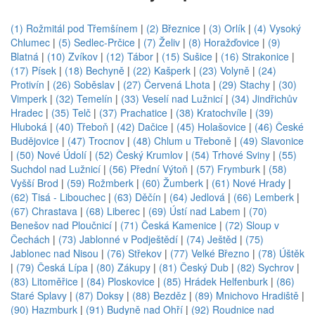
(1) Rožmitál pod Třemšínem
|
(2) Březnice
|
(3) Orlík
|
(4) Vysoký
Chlumec
|
(5) Sedlec-Prčice
|
(7) Želiv
|
(8) Horažďovice
|
(9)
Blatná
|
(10) Zvíkov
|
(12) Tábor
|
(15) Sušice
|
(16) Strakonice
|
(17) Písek
|
(18) Bechyně
|
(22) Kašperk
|
(23) Volyně
|
(24)
Protivín
|
(26) Soběslav
|
(27) Červená Lhota
|
(29) Stachy
|
(30)
Vimperk
|
(32) Temelín
|
(33) Veselí nad Lužnicí
|
(34) Jindřichův
Hradec
|
(35) Telč
|
(37) Prachatice
|
(38) Kratochvíle
|
(39)
Hluboká
|
(40) Třeboň
|
(42) Dačice
|
(45) Holašovice
|
(46) České
Budějovice
|
(47) Trocnov
|
(48) Chlum u Třeboně
|
(49) Slavonice
|
(50) Nové Údolí
|
(52) Český Krumlov
|
(54) Trhové Sviny
|
(55)
Suchdol nad Lužnicí
|
(56) Přední Výtoň
|
(57) Frymburk
|
(58)
Vyšší Brod
|
(59) Rožmberk
|
(60) Žumberk
|
(61) Nové Hrady
|
(62) Tisá - Libouchec
|
(63) Děčín
|
(64) Jedlová
|
(66) Lemberk
|
(67) Chrastava
|
(68) Liberec
|
(69) Ústí nad Labem
|
(70)
Benešov nad Ploučnicí
|
(71) Česká Kamenice
|
(72) Sloup v
Čechách
|
(73) Jablonné v Podještědí
|
(74) Ještěd
|
(75)
Jablonec nad Nisou
|
(76) Střekov
|
(77) Velké Březno
|
(78) Úštěk
|
(79) Česká Lípa
|
(80) Zákupy
|
(81) Český Dub
|
(82) Sychrov
|
(83) Litoměřice
|
(84) Ploskovice
|
(85) Hrádek Helfenburk
|
(86)
Staré Splavy
|
(87) Doksy
|
(88) Bezděz
|
(89) Mnichovo Hradiště
|
(90) Hazmburk
|
(91) Budyně nad Ohří
|
(92) Roudnice nad