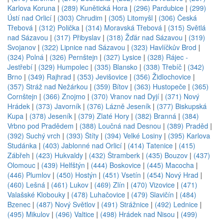
Karlova Koruna
|
(289) Kunětická Hora
|
(296) Pardubice
|
(299)
Ústí nad Orlicí
|
(303) Chrudim
|
(305) Litomyšl
|
(306) Česká
Třebová
|
(312) Polička
|
(314) Moravská Třebová
|
(315) Světlá
nad Sázavou
|
(317) Přibyslav
|
(318) Žďár nad Sázavou
|
(319)
Svojanov
|
(322) Lipnice nad Sázavou
|
(323) Havlíčkův Brod
|
(324) Polná
|
(326) Pernštejn
|
(327) Lysice
|
(328) Rájec -
Jestřebí
|
(329) Humpolec
|
(335) Blansko
|
(338) Třebíč
|
(342)
Brno
|
(349) Rajhrad
|
(353) Jevišovice
|
(356) Židlochovice
|
(357) Stráž nad Nežárkou
|
(359) Bítov
|
(363) Hustopeče
|
(365)
Cornštejn
|
(366) Znojmo
|
(370) Vranov nad Dyjí
|
(371) Nový
Hrádek
|
(373) Javorník
|
(376) Lázně Jeseník
|
(377) Biskupská
Kupa
|
(378) Jeseník
|
(379) Zlaté Hory
|
(382) Branná
|
(384)
Vrbno pod Pradědem
|
(388) Loučná nad Desnou
|
(389) Praděd
|
(392) Suchý vrch
|
(393) Štíty
|
(394) Velké Losiny
|
(395) Karlova
Studánka
|
(403) Jablonné nad Orlicí
|
(414) Tatenice
|
(415)
Zábřeh
|
(423) Hukvaldy
|
(432) Štramberk
|
(435) Bouzov
|
(437)
Olomouc
|
(439) Helfštýn
|
(444) Boskovice
|
(445) Macocha
|
(446) Plumlov
|
(450) Hostýn
|
(451) Vsetín
|
(454) Nový Hrad
|
(460) Lešná
|
(461) Lukov
|
(469) Zlín
|
(470) Vizovice
|
(471)
Valašské Klobouky
|
(478) Luhačovice
|
(479) Slavičín
|
(484)
Bzenec
|
(487) Nový Světlov
|
(491) Strážnice
|
(492) Lednice
|
(495) Mikulov
|
(496) Valtice
|
(498) Hrádek nad Nisou
|
(499)