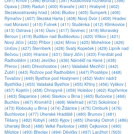
(391) Krnov
|
(396) Bruntál
|
(397) Kudlichova rozhledna
|
(398)
Opava
|
(399) Raduň
|
(400) Kravaře
|
(401) Hrabyně
|
(402)
Slezskoostravský hrad
|
(404) Bludov
|
(405) Šumperk
|
(406)
Rýmařov
|
(407) Slezská Harta
|
(408) Nový Dvůr
|
(409) Hradec
nad Moravicí
|
(410) Fulnek
|
(411) Studénka
|
(412) Klimkovice
|
(413) Ostrava
|
(416) Úsov
|
(417) Sovinec
|
(418) Moravský
Beroun
|
(419) Budišov nad Budišovkou
|
(420) Vítkov
|
(421)
Nový Jičín
|
(422) Příbor
|
(424) Mírov
|
(425) Mohelnice
|
(426)
Uničov
|
(427) Šternberk
|
(428) Svatý Kopeček
|
(429) Lipník nad
Bečvou
|
(430) Hranice
|
(431) Starý Jičín
|
(433) Frenštát pod
Radhoštěm
|
(434) Jevíčko
|
(436) Náměšť na Hané
|
(438)
Přerov
|
(440) Dřevohostice
|
(441) Valašské Meziříčí
|
(442)
Zubří
|
(443) Rožnov pod Radhoštěm
|
(447) Prostějov
|
(448)
Tovačov
|
(449) Bystřice pod Hostýnem
|
(452) Vodní nádrž
Bystřička
|
(453) Valašská Bystřice
|
(455) Křtiny
|
(456) Vyškov
|
(457) Kojetín
|
(458) Chropyně
|
(459) Holešov
|
(462) Kopřivnice
|
(463) Šlapanice
|
(464) Slavkov u Brna
|
(465) Bučovice
|
(466)
Buchlov
|
(467) Kroměříž
|
(468) Velehrad
|
(472) Sokolnice
|
(473) Klobouky u Brna
|
(474) Ždánice
|
(475) Cimburk
|
(476)
Buchlovice
|
(477) Uherské Hradiště
|
(480) Brumov
|
(481)
Těšany
|
(482) Kobylí
|
(483) Kyjov
|
(485) Uherský Ostroh
|
(486)
Uherský Brod
|
(488) Velké Pavlovice
|
(489) Čejkovice
|
(490)
Milotice
|
(493) Břeclav
|
(494) Děvičky
|
(497) Lanžhot
|
(503)