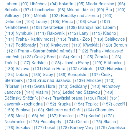
Labem
|
(93) Liběchov
|
(94) Kokořín
|
(95) Mladá Boleslav
|
(96)
Sobotka
|
(97) Libochovice
|
(98) Mšené - lázně
|
(99) Říp
|
(100)
Veltrusy
|
(101) Mělník
|
(102) Benátky nad Jizerou
|
(103)
Dětenice
|
(104) Louny
|
(105) Peruc
|
(106) Okoř
|
(107)
Nelahozeves
|
(108) Neratovice
|
(109) Brandýs nad Labem
|
(110) Nymburk
|
(111) Rakovník
|
(112) Lány
|
(113) Kladno
|
(114) Praha - Karlův most
|
(115) Praha - Zoo
|
(116) Čelákovice
|
(117) Poděbrady
|
(118) Krakovec
|
(119) Křivoklát
|
(120) Beroun
|
(121) Praha - Staroměstské náměstí
|
(122) Praha - Václavské
náměstí
|
(123) Český Brod
|
(124) Kolín
|
(125) Žebrák
|
(126)
Točník
|
(127) Karlštejn
|
(128) Jílové u Prahy
|
(129) Průhonice
|
(130) Sázava
|
(131) Kutná Hora
|
(132) Zbiroh
|
(133) Hořovice
|
(134) Dobříš
|
(135) Slapy
|
(136) Konopiště
|
(137) Český
Šternberk
|
(138) Zruč nad Sázavou
|
(139) Mirošov
|
(140)
Příbram
|
(141) Svatá Hora
|
(142) Sedlčany
|
(143) Vrchotovy
Janovice
|
(144) Vlašim
|
(145) Ledeč nad Sázavou
|
(146)
Děčínský Sněžník
|
(147) Pravčická brána
|
(150) Rabí
|
(151)
Javorník - rozhledna
|
(152) Krupka
|
(154) Teplice
|
(157) Jezeří
|
(159) Bublava
|
(163) Klášterec nad Ohří
|
(164) Chomutov
|
(165) Most
|
(166) Aš
|
(167) Kraslice
|
(171) Kadaň
|
(172)
Nechranice
|
(173) Postoloprty
|
(174) Ostroh
|
(175) Skalná
|
(176) Sokolov
|
(177) Loket
|
(178) Karlovy Vary
|
(179) Andělská