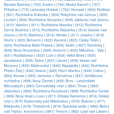
Banská Bystrica
|
(762) Zvolen
|
(764) Modrý Kameň
|
(767)
Pribylina
|
(778) Liptovský Hrádok
|
(782) Hronsek
|
(800) Rotštejn
|
(801) Rozhledna Královka
|
(804) Rokytnice nad Jizerou
|
(805)
Loučeň
|
(806) Rozhledna Slovanka
|
(808) Jablonec nad Jizerou
|
(810) Valečov
|
(811) Rozhledna Nisanka
|
(812) Rozhledna
Černá Studnice
|
(813) Rozhledna Štěpánka
|
(814) Vysoké nad
Jizerou
|
(815) Slatiňany
|
(816) Hlinsko
|
(817) Josefov
|
(819)
Hlučín
|
(820) Bohumín
|
(822) Karviná
|
(823) Český Těšín
|
(824) Rozhledna Malá Prašivá
|
(826) Soláň
|
(827) Karolinka
|
(828) Nový Hrozenkov
|
(829) Hodonín
|
(830) Mikulčice - Valy
|
(831) Rožďalovice
|
(833) Luže
|
(834) Velká Bíteš
|
(835)
Jaroslavice
|
(836) Šatov
|
(837) Litovel
|
(838) Veselí nad
Moravou
|
(839) Malenovice
|
(840) Napajedla
|
(842) Rozhledna
Přední Žalý
|
(844) Desná
|
(845) Horní Maršov
|
(848) Cvikov
|
(854) Konice
|
(855) Janovice u Rýmařova
|
(857) Schillerova
rozhledna
|
(858) Nový Zámek
|
(859) Brno - Letohrádek
Mitrovských
|
(860) Černodolský mlýn
|
(864) Třinec
|
(865)
Jablunkov
|
(866) Rozhledna Kozubová
|
(868) Rozhledna Čartak
|
(869) Nový Hrad u Loun
|
(871) Srbská Kamenice
|
(874) Dolský
mlýn
|
(875) Kostomlaty pod Milešovkou
|
(876) Šluknov
|
(877)
Milešovka
|
(878) Třístoličník
|
(879) Špičácké sedlo
|
(880) Bečov
nad Teplou, koronavirus
|
(881) Terezín
|
(882) Lysá nad Labem
|