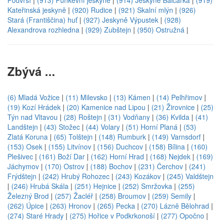
Podvrší
|
(913) Punkevní jeskyně
|
(914) Jeskyně Balcarka
|
(919)
Kateřinská jeskyně
|
(920) Rudice
|
(921) Skalní mlýn
|
(926)
Stará (Františčina) huť
|
(927) Jeskyně Výpustek
|
(928)
Alexandrova rozhledna
|
(929) Zubštejn
|
(950) Ostružná
|
Zbývá ...
(6) Mladá Vožice
|
(11) Milevsko
|
(13) Kámen
|
(14) Pelhřimov
|
(19) Kozí Hrádek
|
(20) Kamenice nad Lipou
|
(21) Žirovnice
|
(25)
Týn nad Vltavou
|
(28) Roštejn
|
(31) Vodňany
|
(36) Kvilda
|
(41)
Landštejn
|
(43) Stožec
|
(44) Volary
|
(51) Horní Planá
|
(53)
Zlatá Koruna
|
(65) Tolštejn
|
(148) Rumburk
|
(149) Varnsdorf
|
(153) Osek
|
(155) Litvínov
|
(156) Duchcov
|
(158) Bílina
|
(160)
Plešivec
|
(161) Boží Dar
|
(162) Horní Hrad
|
(168) Nejdek
|
(169)
Jáchymov
|
(170) Ostrov
|
(188) Bochov
|
(231) Čerchov
|
(241)
Frýdštejn
|
(242) Hrubý Rohozec
|
(243) Kozákov
|
(245) Valdštejn
|
(246) Hrubá Skála
|
(251) Hejnice
|
(252) Smržovka
|
(255)
Železný Brod
|
(257) Žacléř
|
(258) Broumov
|
(259) Semily
|
(262) Úpice
|
(263) Hronov
|
(265) Pecka
|
(270) Lázně Bělohrad
|
(274) Staré Hrady
|
(275) Hořice v Podkrkonoší
|
(277) Opočno
|