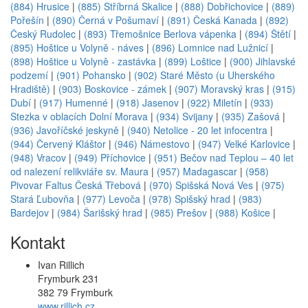
(884) Hrusice
|
(885) Stříbrná Skalice
|
(888) Dobřichovice
|
(889)
Pořešín
|
(890) Černá v Pošumaví
|
(891) Česká Kanada
|
(892)
Český Rudolec
|
(893) Třemošnice Berlova vápenka
|
(894) Štětí
|
(895) Hoštice u Volyně - náves
|
(896) Lomnice nad Lužnicí
|
(898) Hoštice u Volyně - zastávka
|
(899) Loštice
|
(900) Jihlavské
podzemí
|
(901) Pohansko
|
(902) Staré Město (u Uherského
Hradiště)
|
(903) Boskovice - zámek
|
(907) Moravský kras
|
(915)
Dubí
|
(917) Humenné
|
(918) Jasenov
|
(922) Miletín
|
(933)
Stezka v oblacích Dolní Morava
|
(934) Svijany
|
(935) Zašová
|
(936) Javoříčské jeskyně
|
(940) Netolice - 20 let infocentra
|
(944) Červený Kláštor
|
(946) Námestovo
|
(947) Velké Karlovice
|
(948) Vracov
|
(949) Příchovice
|
(951) Bečov nad Teplou – 40 let
od nalezení relikviáře sv. Maura
|
(957) Madagascar
|
(958)
Pivovar Faltus Česká Třebová
|
(970) Spišská Nová Ves
|
(975)
Stará Ľubovňa
|
(977) Levoča
|
(978) Spišský hrad
|
(983)
Bardejov
|
(984) Šarišský hrad
|
(985) Prešov
|
(988) Košice
|
Kontakt
Ivan Rillich
Frymburk 231
382 79 Frymburk
www.rillich.cz