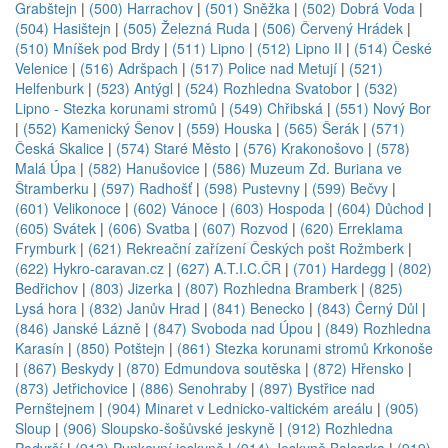
Grabštejn
|
(500) Harrachov
|
(501) Sněžka
|
(502) Dobrá Voda
|
(504) Hasištejn
|
(505) Železná Ruda
|
(506) Červený Hrádek
|
(510) Mníšek pod Brdy
|
(511) Lipno
|
(512) Lipno II
|
(514) České
Velenice
|
(516) Adršpach
|
(517) Police nad Metují
|
(521)
Helfenburk
|
(523) Antýgl
|
(524) Rozhledna Svatobor
|
(532)
Lipno - Stezka korunami stromů
|
(549) Chřibská
|
(551) Nový Bor
|
(552) Kamenický Šenov
|
(559) Houska
|
(565) Šerák
|
(571)
Česká Skalice
|
(574) Staré Město
|
(576) Krakonošovo
|
(578)
Malá Úpa
|
(582) Hanušovice
|
(586) Muzeum Zd. Buriana ve
Štramberku
|
(597) Radhošť
|
(598) Pustevny
|
(599) Bečvy
|
(601) Velikonoce
|
(602) Vánoce
|
(603) Hospoda
|
(604) Důchod
|
(605) Svátek
|
(606) Svatba
|
(607) Rozvod
|
(620) Erreklama
Frymburk
|
(621) Rekreační zařízení Českých pošt Rožmberk
|
(622) Hykro-caravan.cz
|
(627) A.T.I.C.ČR
|
(701) Hardegg
|
(802)
Bedřichov
|
(803) Jizerka
|
(807) Rozhledna Bramberk
|
(825)
Lysá hora
|
(832) Janův Hrad
|
(841) Benecko
|
(843) Černý Důl
|
(846) Janské Lázně
|
(847) Svoboda nad Úpou
|
(849) Rozhledna
Karasín
|
(850) Potštejn
|
(861) Stezka korunami stromů Krkonoše
|
(867) Beskydy
|
(870) Edmundova soutěska
|
(872) Hřensko
|
(873) Jetřichovice
|
(886) Senohraby
|
(897) Bystřice nad
Pernštejnem
|
(904) Minaret v Lednicko-valtickém areálu
|
(905)
Sloup
|
(906) Sloupsko-šošůvské jeskyně
|
(912) Rozhledna