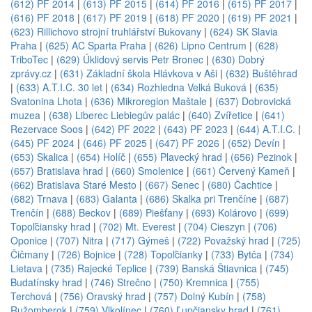
(612) PF 2014
|
(613) PF 2015
|
(614) PF 2016
|
(615) PF 2017
|
(616) PF 2018
|
(617) PF 2019
|
(618) PF 2020
|
(619) PF 2021
|
(623) Rillichovo strojní truhlářství Bukovany
|
(624) SK Slavia
Praha
|
(625) AC Sparta Praha
|
(626) Lipno Centrum
|
(628)
TriboTec
|
(629) Úklidový servis Petr Bronec
|
(630) Dobrý
zprávy.cz
|
(631) Základní škola Hlávkova v Aši
|
(632) Buštěhrad
|
(633) A.T.I.C. 30 let
|
(634) Rozhledna Velká Buková
|
(635)
Svatonina Lhota
|
(636) Mikroregion Maštale
|
(637) Dobrovická
muzea
|
(638) Liberec Liebiegův palác
|
(640) Zvířetice
|
(641)
Rezervace Soos
|
(642) PF 2022
|
(643) PF 2023
|
(644) A.T.I.C.
|
(645) PF 2024
|
(646) PF 2025
|
(647) PF 2026
|
(652) Devín
|
(653) Skalica
|
(654) Holíč
|
(655) Plavecký hrad
|
(656) Pezinok
|
(657) Bratislava hrad
|
(660) Smolenice
|
(661) Červený Kameň
|
(662) Bratislava Staré Mesto
|
(667) Senec
|
(680) Čachtice
|
(682) Trnava
|
(683) Galanta
|
(686) Skalka pri Trenčíne
|
(687)
Trenčín
|
(688) Beckov
|
(689) Piešťany
|
(693) Kolárovo
|
(699)
Topoľčiansky hrad
|
(702) Mt. Everest
|
(704) Cieszyn
|
(706)
Oponice
|
(707) Nitra
|
(717) Gýmeš
|
(722) Považský hrad
|
(725)
Čičmany
|
(726) Bojnice
|
(728) Topoľčianky
|
(733) Bytča
|
(734)
Lietava
|
(735) Rajecké Teplice
|
(739) Banská Štiavnica
|
(745)
Budatínsky hrad
|
(746) Strečno
|
(750) Kremnica
|
(755)
Terchová
|
(756) Oravský hrad
|
(757) Dolný Kubín
|
(758)
Ružomberok
|
(759) Vlkolínec
|
(760) Ľupčiansky hrad
|
(761)