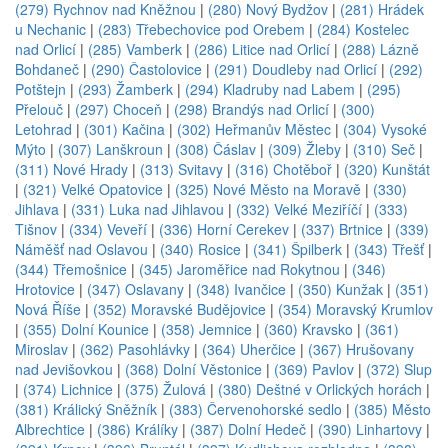
(279) Rychnov nad Kněžnou
|
(280) Nový Bydžov
|
(281) Hrádek
u Nechanic
|
(283) Třebechovice pod Orebem
|
(284) Kostelec
nad Orlicí
|
(285) Vamberk
|
(286) Litice nad Orlicí
|
(288) Lázně
Bohdaneč
|
(290) Častolovice
|
(291) Doudleby nad Orlicí
|
(292)
Potštejn
|
(293) Žamberk
|
(294) Kladruby nad Labem
|
(295)
Přelouč
|
(297) Choceň
|
(298) Brandýs nad Orlicí
|
(300)
Letohrad
|
(301) Kačina
|
(302) Heřmanův Městec
|
(304) Vysoké
Mýto
|
(307) Lanškroun
|
(308) Čáslav
|
(309) Žleby
|
(310) Seč
|
(311) Nové Hrady
|
(313) Svitavy
|
(316) Chotěboř
|
(320) Kunštát
|
(321) Velké Opatovice
|
(325) Nové Město na Moravě
|
(330)
Jihlava
|
(331) Luka nad Jihlavou
|
(332) Velké Meziříčí
|
(333)
Tišnov
|
(334) Veveří
|
(336) Horní Cerekev
|
(337) Brtnice
|
(339)
Náměšť nad Oslavou
|
(340) Rosice
|
(341) Špilberk
|
(343) Třešť
|
(344) Třemošnice
|
(345) Jaroměřice nad Rokytnou
|
(346)
Hrotovice
|
(347) Oslavany
|
(348) Ivančice
|
(350) Kunžak
|
(351)
Nová Říše
|
(352) Moravské Budějovice
|
(354) Moravský Krumlov
|
(355) Dolní Kounice
|
(358) Jemnice
|
(360) Kravsko
|
(361)
Miroslav
|
(362) Pasohlávky
|
(364) Uherčice
|
(367) Hrušovany
nad Jevišovkou
|
(368) Dolní Věstonice
|
(369) Pavlov
|
(372) Slup
|
(374) Lichnice
|
(375) Žulová
|
(380) Deštné v Orlických horách
|
(381) Králický Sněžník
|
(383) Červenohorské sedlo
|
(385) Město
Albrechtice
|
(386) Králíky
|
(387) Dolní Hedeč
|
(390) Linhartovy
|