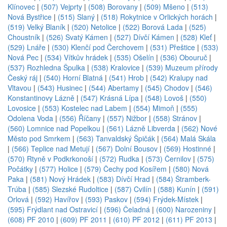
Klínovec
|
(507) Vejprty
|
(508) Borovany
|
(509) Mšeno
|
(513)
Nová Bystřice
|
(515) Slaný
|
(518) Rokytnice v Orlických horách
|
(519) Velký Blaník
|
(520) Netolice
|
(522) Borová Lada
|
(525)
Choustník
|
(526) Svatý Kámen
|
(527) Dívčí Kámen
|
(528) Kleť
|
(529) Lnáře
|
(530) Klenčí pod Čerchovem
|
(531) Přeštice
|
(533)
Nová Pec
|
(534) Vítkův hrádek
|
(535) Ošelín
|
(536) Obouruč
|
(537) Rozhledna Špulka
|
(538) Kralovice
|
(539) Muzeum přírody
Český ráj
|
(540) Horní Blatná
|
(541) Hrob
|
(542) Kralupy nad
Vltavou
|
(543) Husinec
|
(544) Abertamy
|
(545) Chodov
|
(546)
Konstantinovy Lázně
|
(547) Krásná Lípa
|
(548) Lovoš
|
(550)
Lovosice
|
(553) Kostelec nad Labem
|
(554) Mimoň
|
(555)
Odolena Voda
|
(556) Říčany
|
(557) Nižbor
|
(558) Stránov
|
(560) Lomnice nad Popelkou
|
(561) Lázně Libverda
|
(562) Nové
Město pod Smrkem
|
(563) Tanvaldský Špičák
|
(564) Malá Skála
|
(566) Teplice nad Metují
|
(567) Dolní Bousov
|
(569) Hostinné
|
(570) Rtyně v Podkrkonoší
|
(572) Rudka
|
(573) Černilov
|
(575)
Počátky
|
(577) Holice
|
(579) Čechy pod Kosířem
|
(580) Nová
Paka
|
(581) Nový Hrádek
|
(583) Dívčí Hrad
|
(584) Štramberk-
Trúba
|
(585) Slezské Rudoltice
|
(587) Cvilín
|
(588) Kunín
|
(591)
Orlová
|
(592) Havířov
|
(593) Paskov
|
(594) Frýdek-Místek
|
(595) Frýdlant nad Ostravicí
|
(596) Čeladná
|
(600) Narozeniny
|
(608) PF 2010
|
(609) PF 2011
|
(610) PF 2012
|
(611) PF 2013
|