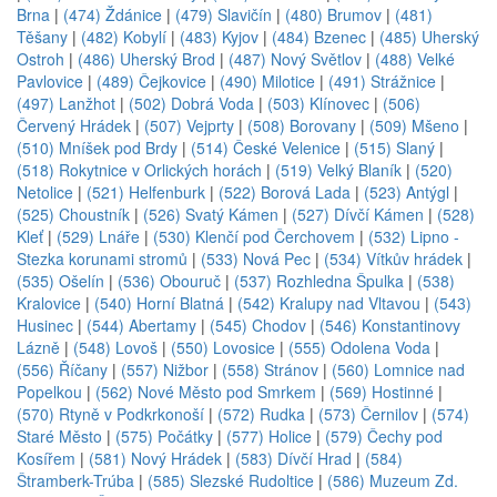
Brna
|
(474) Ždánice
|
(479) Slavičín
|
(480) Brumov
|
(481)
Těšany
|
(482) Kobylí
|
(483) Kyjov
|
(484) Bzenec
|
(485) Uherský
Ostroh
|
(486) Uherský Brod
|
(487) Nový Světlov
|
(488) Velké
Pavlovice
|
(489) Čejkovice
|
(490) Milotice
|
(491) Strážnice
|
(497) Lanžhot
|
(502) Dobrá Voda
|
(503) Klínovec
|
(506)
Červený Hrádek
|
(507) Vejprty
|
(508) Borovany
|
(509) Mšeno
|
(510) Mníšek pod Brdy
|
(514) České Velenice
|
(515) Slaný
|
(518) Rokytnice v Orlických horách
|
(519) Velký Blaník
|
(520)
Netolice
|
(521) Helfenburk
|
(522) Borová Lada
|
(523) Antýgl
|
(525) Choustník
|
(526) Svatý Kámen
|
(527) Dívčí Kámen
|
(528)
Kleť
|
(529) Lnáře
|
(530) Klenčí pod Čerchovem
|
(532) Lipno -
Stezka korunami stromů
|
(533) Nová Pec
|
(534) Vítkův hrádek
|
(535) Ošelín
|
(536) Obouruč
|
(537) Rozhledna Špulka
|
(538)
Kralovice
|
(540) Horní Blatná
|
(542) Kralupy nad Vltavou
|
(543)
Husinec
|
(544) Abertamy
|
(545) Chodov
|
(546) Konstantinovy
Lázně
|
(548) Lovoš
|
(550) Lovosice
|
(555) Odolena Voda
|
(556) Říčany
|
(557) Nižbor
|
(558) Stránov
|
(560) Lomnice nad
Popelkou
|
(562) Nové Město pod Smrkem
|
(569) Hostinné
|
(570) Rtyně v Podkrkonoší
|
(572) Rudka
|
(573) Černilov
|
(574)
Staré Město
|
(575) Počátky
|
(577) Holice
|
(579) Čechy pod
Kosířem
|
(581) Nový Hrádek
|
(583) Dívčí Hrad
|
(584)
Štramberk-Trúba
|
(585) Slezské Rudoltice
|
(586) Muzeum Zd.