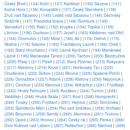
Český Brod
|
(124) Kolín
|
(127) Karlštejn
|
(130) Sázava
|
(131)
Kutná Hora
|
(136) Konopiště
|
(137) Český Šternberk
|
(138)
Zruč nad Sázavou
|
(145) Ledeč nad Sázavou
|
(146) Děčínský
Sněžník
|
(147) Pravčická brána
|
(148) Rumburk
|
(149)
Varnsdorf
|
(150) Rabí
|
(152) Krupka
|
(154) Teplice
|
(155)
Litvínov
|
(156) Duchcov
|
(157) Jezeří
|
(163) Klášterec nad Ohří
|
(164) Chomutov
|
(165) Most
|
(166) Aš
|
(174) Ostroh
|
(175)
Skalná
|
(176) Sokolov
|
(183) Františkovy Lázně
|
(184) Cheb
|
(192) Starý Hrozňatov
|
(193) Lázně Kynžvart
|
(194) Mariánské
Lázně
|
(199) Mariánská Týnice
|
(200) Tachov
|
(203) Bezdružice
|
(205) Plasy
|
(211) Plzeň
|
(212) Starý Plzenec
|
(213) Rokycany
|
(217) Nebílovy
|
(219) Kozel
|
(221) Horšovský Týn
|
(222)
Chudenice
|
(223) Švihov
|
(224) Blovice
|
(225) Spálené Poříčí
|
(226) Domažlice
|
(227) Kdyně
|
(228) Klatovy
|
(230) Nepomuk
|
(231) Čerchov
|
(233) Klenová
|
(234) Velhartice
|
(241) Frýdštejn
|
(242) Hrubý Rohozec
|
(243) Kozákov
|
(244) Turnov
|
(245)
Valdštejn
|
(246) Hrubá Skála
|
(247) Kost
|
(248) Humprecht
|
(249) Trosky
|
(250) Frýdlant
|
(251) Hejnice
|
(252) Smržovka
|
(253) Špindlerův Mlýn
|
(254) Pec pod Sněžkou
|
(256) Vrchlabí
|
(258) Broumov
|
(259) Semily
|
(260) Jilemnice
|
(261) Trutnov
|
(262) Úpice
|
(263) Hronov
|
(264) Český ráj
|
(265) Pecka
|
(266)
Dvůr Králové nad Labem
|
(267) Ratibořice
|
(268) Náchod
|
(269)