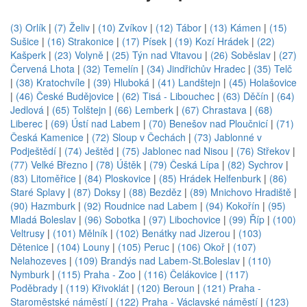
(3) Orlík
|
(7) Želiv
|
(10) Zvíkov
|
(12) Tábor
|
(13) Kámen
|
(15)
Sušice
|
(16) Strakonice
|
(17) Písek
|
(19) Kozí Hrádek
|
(22)
Kašperk
|
(23) Volyně
|
(25) Týn nad Vltavou
|
(26) Soběslav
|
(27)
Červená Lhota
|
(32) Temelín
|
(34) Jindřichův Hradec
|
(35) Telč
|
(38) Kratochvíle
|
(39) Hluboká
|
(41) Landštejn
|
(45) Holašovice
|
(46) České Budějovice
|
(62) Tisá - Libouchec
|
(63) Děčín
|
(64)
Jedlová
|
(65) Tolštejn
|
(66) Lemberk
|
(67) Chrastava
|
(68)
Liberec
|
(69) Ústí nad Labem
|
(70) Benešov nad Ploučnicí
|
(71)
Česká Kamenice
|
(72) Sloup v Čechách
|
(73) Jablonné v
Podještědí
|
(74) Ještěd
|
(75) Jablonec nad Nisou
|
(76) Střekov
|
(77) Velké Březno
|
(78) Úštěk
|
(79) Česká Lípa
|
(82) Sychrov
|
(83) Litoměřice
|
(84) Ploskovice
|
(85) Hrádek Helfenburk
|
(86)
Staré Splavy
|
(87) Doksy
|
(88) Bezděz
|
(89) Mnichovo Hradiště
|
(90) Hazmburk
|
(92) Roudnice nad Labem
|
(94) Kokořín
|
(95)
Mladá Boleslav
|
(96) Sobotka
|
(97) Libochovice
|
(99) Říp
|
(100)
Veltrusy
|
(101) Mělník
|
(102) Benátky nad Jizerou
|
(103)
Dětenice
|
(104) Louny
|
(105) Peruc
|
(106) Okoř
|
(107)
Nelahozeves
|
(109) Brandýs nad Labem-St.Boleslav
|
(110)
Nymburk
|
(115) Praha - Zoo
|
(116) Čelákovice
|
(117)
Poděbrady
|
(119) Křivoklát
|
(120) Beroun
|
(121) Praha -
Staroměstské náměstí
|
(122) Praha - Václavské náměstí
|
(123)