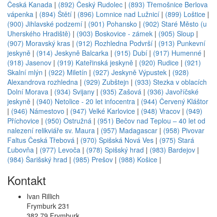
Česká Kanada
|
(892) Český Rudolec
|
(893) Třemošnice Berlova
vápenka
|
(894) Štětí
|
(896) Lomnice nad Lužnicí
|
(899) Loštice
|
(900) Jihlavské podzemí
|
(901) Pohansko
|
(902) Staré Město (u
Uherského Hradiště)
|
(903) Boskovice - zámek
|
(905) Sloup
|
(907) Moravský kras
|
(912) Rozhledna Podvrší
|
(913) Punkevní
jeskyně
|
(914) Jeskyně Balcarka
|
(915) Dubí
|
(917) Humenné
|
(918) Jasenov
|
(919) Kateřinská jeskyně
|
(920) Rudice
|
(921)
Skalní mlýn
|
(922) Miletín
|
(927) Jeskyně Výpustek
|
(928)
Alexandrova rozhledna
|
(929) Zubštejn
|
(933) Stezka v oblacích
Dolní Morava
|
(934) Svijany
|
(935) Zašová
|
(936) Javoříčské
jeskyně
|
(940) Netolice - 20 let infocentra
|
(944) Červený Kláštor
|
(946) Námestovo
|
(947) Velké Karlovice
|
(948) Vracov
|
(949)
Příchovice
|
(950) Ostružná
|
(951) Bečov nad Teplou – 40 let od
nalezení relikviáře sv. Maura
|
(957) Madagascar
|
(958) Pivovar
Faltus Česká Třebová
|
(970) Spišská Nová Ves
|
(975) Stará
Ľubovňa
|
(977) Levoča
|
(978) Spišský hrad
|
(983) Bardejov
|
(984) Šarišský hrad
|
(985) Prešov
|
(988) Košice
|
Kontakt
Ivan Rillich
Frymburk 231
382 79 Frymburk