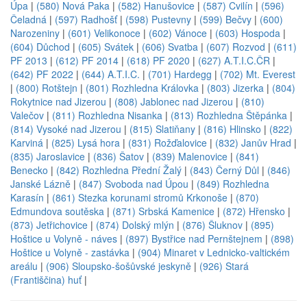
Úpa
|
(580) Nová Paka
|
(582) Hanušovice
|
(587) Cvilín
|
(596)
Čeladná
|
(597) Radhošť
|
(598) Pustevny
|
(599) Bečvy
|
(600)
Narozeniny
|
(601) Velikonoce
|
(602) Vánoce
|
(603) Hospoda
|
(604) Důchod
|
(605) Svátek
|
(606) Svatba
|
(607) Rozvod
|
(611)
PF 2013
|
(612) PF 2014
|
(618) PF 2020
|
(627) A.T.I.C.ČR
|
(642) PF 2022
|
(644) A.T.I.C.
|
(701) Hardegg
|
(702) Mt. Everest
|
(800) Rotštejn
|
(801) Rozhledna Královka
|
(803) Jizerka
|
(804)
Rokytnice nad Jizerou
|
(808) Jablonec nad Jizerou
|
(810)
Valečov
|
(811) Rozhledna Nisanka
|
(813) Rozhledna Štěpánka
|
(814) Vysoké nad Jizerou
|
(815) Slatiňany
|
(816) Hlinsko
|
(822)
Karviná
|
(825) Lysá hora
|
(831) Rožďalovice
|
(832) Janův Hrad
|
(835) Jaroslavice
|
(836) Šatov
|
(839) Malenovice
|
(841)
Benecko
|
(842) Rozhledna Přední Žalý
|
(843) Černý Důl
|
(846)
Janské Lázně
|
(847) Svoboda nad Úpou
|
(849) Rozhledna
Karasín
|
(861) Stezka korunami stromů Krkonoše
|
(870)
Edmundova soutěska
|
(871) Srbská Kamenice
|
(872) Hřensko
|
(873) Jetřichovice
|
(874) Dolský mlýn
|
(876) Šluknov
|
(895)
Hoštice u Volyně - náves
|
(897) Bystřice nad Pernštejnem
|
(898)
Hoštice u Volyně - zastávka
|
(904) Minaret v Lednicko-valtickém
areálu
|
(906) Sloupsko-šošůvské jeskyně
|
(926) Stará
(Františčina) huť
|