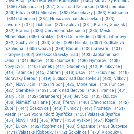
Nová Říše
|
(352) Moravské Budějovice
|
(354) Moravský Krumlov
|
(356) Židlochovice
|
(357) Stráž nad Nežárkou
|
(358) Jemnice
|
(359) Bítov
|
(361) Miroslav
|
(362) Pasohlávky
|
(363) Hustopeče
|
(364) Uherčice
|
(367) Hrušovany nad Jevišovkou
|
(373)
Javorník
|
(374) Lichnice
|
(375) Žulová
|
(381) Králický Sněžník
|
(382) Branná
|
(383) Červenohorské sedlo
|
(385) Město
Albrechtice
|
(386) Králíky
|
(387) Dolní Hedeč
|
(390) Linhartovy
|
(392) Suchý vrch
|
(393) Štíty
|
(396) Bruntál
|
(397) Kudlichova
rozhledna
|
(398) Opava
|
(399) Raduň
|
(400) Kravaře
|
(401)
Hrabyně
|
(402) Slezskoostravský hrad
|
(403) Jablonné nad
Orlicí
|
(404) Bludov
|
(405) Šumperk
|
(406) Rýmařov
|
(408)
Nový Dvůr
|
(410) Fulnek
|
(411) Studénka
|
(412) Klimkovice
|
(414) Tatenice
|
(415) Zábřeh
|
(416) Úsov
|
(417) Sovinec
|
(418)
Moravský Beroun
|
(419) Budišov nad Budišovkou
|
(420) Vítkov
|
(421) Nový Jičín
|
(422) Příbor
|
(425) Mohelnice
|
(426) Uničov
|
(427) Šternberk
|
(429) Lipník nad Bečvou
|
(430) Hranice
|
(431)
Starý Jičín
|
(432) Štramberk
|
(434) Jevíčko
|
(435) Bouzov
|
(436) Náměšť na Hané
|
(438) Přerov
|
(440) Dřevohostice
|
(442)
Zubří
|
(444) Boskovice
|
(446) Plumlov
|
(447) Prostějov
|
(451)
Vsetín
|
(452) Vodní nádrž Bystřička
|
(453) Valašská Bystřice
|
(454) Nový Hrad
|
(455) Křtiny
|
(456) Vyškov
|
(457) Kojetín
|
(461) Lukov
|
(462) Kopřivnice
|
(463) Šlapanice
|
(465) Bučovice
|
(471) Valašské Klobouky
|
(472) Sokolnice
|
(473) Klobouky u