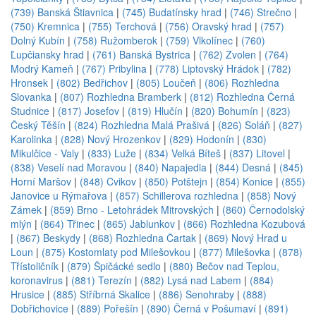
(739) Banská Štiavnica
|
(745) Budatínsky hrad
|
(746) Strečno
|
(750) Kremnica
|
(755) Terchová
|
(756) Oravský hrad
|
(757)
Dolný Kubín
|
(758) Ružomberok
|
(759) Vlkolínec
|
(760)
Ľupčiansky hrad
|
(761) Banská Bystrica
|
(762) Zvolen
|
(764)
Modrý Kameň
|
(767) Pribylina
|
(778) Liptovský Hrádok
|
(782)
Hronsek
|
(802) Bedřichov
|
(805) Loučeň
|
(806) Rozhledna
Slovanka
|
(807) Rozhledna Bramberk
|
(812) Rozhledna Černá
Studnice
|
(817) Josefov
|
(819) Hlučín
|
(820) Bohumín
|
(823)
Český Těšín
|
(824) Rozhledna Malá Prašivá
|
(826) Soláň
|
(827)
Karolinka
|
(828) Nový Hrozenkov
|
(829) Hodonín
|
(830)
Mikulčice - Valy
|
(833) Luže
|
(834) Velká Bíteš
|
(837) Litovel
|
(838) Veselí nad Moravou
|
(840) Napajedla
|
(844) Desná
|
(845)
Horní Maršov
|
(848) Cvikov
|
(850) Potštejn
|
(854) Konice
|
(855)
Janovice u Rýmařova
|
(857) Schillerova rozhledna
|
(858) Nový
Zámek
|
(859) Brno - Letohrádek Mitrovských
|
(860) Černodolský
mlýn
|
(864) Třinec
|
(865) Jablunkov
|
(866) Rozhledna Kozubová
|
(867) Beskydy
|
(868) Rozhledna Čartak
|
(869) Nový Hrad u
Loun
|
(875) Kostomlaty pod Milešovkou
|
(877) Milešovka
|
(878)
Třístoličník
|
(879) Špičácké sedlo
|
(880) Bečov nad Teplou,
koronavirus
|
(881) Terezín
|
(882) Lysá nad Labem
|
(884)
Hrusice
|
(885) Stříbrná Skalice
|
(886) Senohraby
|
(888)
Dobřichovice
|
(889) Pořešín
|
(890) Černá v Pošumaví
|
(891)