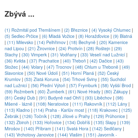
Zbývá ...
(1) Rožmitál pod Třemšínem
|
(2) Březnice
|
(4) Vysoký Chlumec
|
(5) Sedlec-Prčice
|
(6) Mladá Vožice
|
(8) Horažďovice
|
(9) Blatná
|
(11) Milevsko
|
(14) Pelhřimov
|
(18) Bechyně
|
(20) Kamenice
nad Lipou
|
(21) Žirovnice
|
(24) Protivín
|
(28) Roštejn
|
(29)
Stachy
|
(30) Vimperk
|
(31) Vodňany
|
(33) Veselí nad Lužnicí
|
(36) Kvilda
|
(37) Prachatice
|
(40) Třeboň
|
(42) Dačice
|
(43)
Stožec
|
(44) Volary
|
(47) Trocnov
|
(48) Chlum u Třeboně
|
(49)
Slavonice
|
(50) Nové Údolí
|
(51) Horní Planá
|
(52) Český
Krumlov
|
(53) Zlatá Koruna
|
(54) Trhové Sviny
|
(55) Suchdol
nad Lužnicí
|
(56) Přední Výtoň
|
(57) Frymburk
|
(58) Vyšší Brod
|
(59) Rožmberk
|
(60) Žumberk
|
(61) Nové Hrady
|
(80) Zákupy
|
(81) Český Dub
|
(91) Budyně nad Ohří
|
(93) Liběchov
|
(98)
Mšené - lázně
|
(108) Neratovice
|
(111) Rakovník
|
(112) Lány
|
(113) Kladno
|
(114) Praha - Karlův most
|
(118) Krakovec
|
(125)
Žebrák
|
(126) Točník
|
(128) Jílové u Prahy
|
(129) Průhonice
|
(132) Zbiroh
|
(133) Hořovice
|
(134) Dobříš
|
(135) Slapy
|
(139)
Mirošov
|
(140) Příbram
|
(141) Svatá Hora
|
(142) Sedlčany
|
(143) Vrchotovy Janovice
|
(144) Vlašim
|
(151) Javorník -