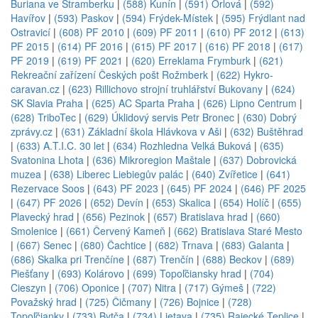
Buriana ve Štramberku
|
(588) Kunín
|
(591) Orlová
|
(592)
Havířov
|
(593) Paskov
|
(594) Frýdek-Místek
|
(595) Frýdlant nad
Ostravicí
|
(608) PF 2010
|
(609) PF 2011
|
(610) PF 2012
|
(613)
PF 2015
|
(614) PF 2016
|
(615) PF 2017
|
(616) PF 2018
|
(617)
PF 2019
|
(619) PF 2021
|
(620) Erreklama Frymburk
|
(621)
Rekreační zařízení Českých pošt Rožmberk
|
(622) Hykro-
caravan.cz
|
(623) Rillichovo strojní truhlářství Bukovany
|
(624)
SK Slavia Praha
|
(625) AC Sparta Praha
|
(626) Lipno Centrum
|
(628) TriboTec
|
(629) Úklidový servis Petr Bronec
|
(630) Dobrý
zprávy.cz
|
(631) Základní škola Hlávkova v Aši
|
(632) Buštěhrad
|
(633) A.T.I.C. 30 let
|
(634) Rozhledna Velká Buková
|
(635)
Svatonina Lhota
|
(636) Mikroregion Maštale
|
(637) Dobrovická
muzea
|
(638) Liberec Liebiegův palác
|
(640) Zvířetice
|
(641)
Rezervace Soos
|
(643) PF 2023
|
(645) PF 2024
|
(646) PF 2025
|
(647) PF 2026
|
(652) Devín
|
(653) Skalica
|
(654) Holíč
|
(655)
Plavecký hrad
|
(656) Pezinok
|
(657) Bratislava hrad
|
(660)
Smolenice
|
(661) Červený Kameň
|
(662) Bratislava Staré Mesto
|
(667) Senec
|
(680) Čachtice
|
(682) Trnava
|
(683) Galanta
|
(686) Skalka pri Trenčíne
|
(687) Trenčín
|
(688) Beckov
|
(689)
Piešťany
|
(693) Kolárovo
|
(699) Topoľčiansky hrad
|
(704)
Cieszyn
|
(706) Oponice
|
(707) Nitra
|
(717) Gýmeš
|
(722)
Považský hrad
|
(725) Čičmany
|
(726) Bojnice
|
(728)
Topoľčianky
|
(733) Bytča
|
(734) Lietava
|
(735) Rajecké Teplice
|