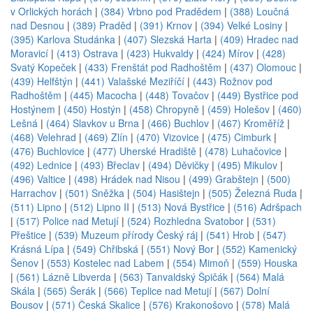
v Orlických horách
|
(384) Vrbno pod Pradědem
|
(388) Loučná
nad Desnou
|
(389) Praděd
|
(391) Krnov
|
(394) Velké Losiny
|
(395) Karlova Studánka
|
(407) Slezská Harta
|
(409) Hradec nad
Moravicí
|
(413) Ostrava
|
(423) Hukvaldy
|
(424) Mírov
|
(428)
Svatý Kopeček
|
(433) Frenštát pod Radhoštěm
|
(437) Olomouc
|
(439) Helfštýn
|
(441) Valašské Meziříčí
|
(443) Rožnov pod
Radhoštěm
|
(445) Macocha
|
(448) Tovačov
|
(449) Bystřice pod
Hostýnem
|
(450) Hostýn
|
(458) Chropyně
|
(459) Holešov
|
(460)
Lešná
|
(464) Slavkov u Brna
|
(466) Buchlov
|
(467) Kroměříž
|
(468) Velehrad
|
(469) Zlín
|
(470) Vizovice
|
(475) Cimburk
|
(476) Buchlovice
|
(477) Uherské Hradiště
|
(478) Luhačovice
|
(492) Lednice
|
(493) Břeclav
|
(494) Děvičky
|
(495) Mikulov
|
(496) Valtice
|
(498) Hrádek nad Nisou
|
(499) Grabštejn
|
(500)
Harrachov
|
(501) Sněžka
|
(504) Hasištejn
|
(505) Železná Ruda
|
(511) Lipno
|
(512) Lipno II
|
(513) Nová Bystřice
|
(516) Adršpach
|
(517) Police nad Metují
|
(524) Rozhledna Svatobor
|
(531)
Přeštice
|
(539) Muzeum přírody Český ráj
|
(541) Hrob
|
(547)
Krásná Lípa
|
(549) Chřibská
|
(551) Nový Bor
|
(552) Kamenický
Šenov
|
(553) Kostelec nad Labem
|
(554) Mimoň
|
(559) Houska
|
(561) Lázně Libverda
|
(563) Tanvaldský Špičák
|
(564) Malá
Skála
|
(565) Šerák
|
(566) Teplice nad Metují
|
(567) Dolní
Bousov
|
(571) Česká Skalice
|
(576) Krakonošovo
|
(578) Malá