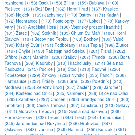
rozhledna
|
(153) Osek
|
(158) Bílina
|
(159) Bublava
|
(160)
Plešivec
|
(161) Boží Dar
|
(162) Horní Hrad
|
(167) Kraslice
|
(168) Nejdek
|
(169) Jáchymov
|
(170) Ostrov
|
(171) Kadaň
|
(172) Nechranice
|
(173) Postoloprty
|
(177) Loket
|
(178) Karlovy
Vary
|
(179) Andělská Hora
|
(180) Vojenský prostor Hradiště
|
(181) Žatec
|
(182) Stekník
|
(185) Chlum Sv. Maří
|
(186) Horní
Slavkov
|
(187) Bečov nad Teplou
|
(188) Bochov
|
(189) Valeč
|
(190) Krásný Dvůr
|
(191) Podbořany
|
(195) Teplá
|
(196) Žlutice
|
(197) Chyše
|
(198) Rabštejn nad Střelou
|
(201) Planá
|
(202)
Stříbro
|
(204) Manětín
|
(206) Krašov
|
(207) Přimda
|
(208) Bor u
Tachova
|
(209) Kladruby
|
(210) Hracholusky
|
(214) Bělá nad
Radbuzou
|
(215) Puclice
|
(216) Stod
|
(218) Radyně
|
(220)
Poběžovice
|
(229) Žinkovy
|
(232) Nýrsko
|
(235) Pancíř
|
(236)
Hartmanice
|
(237) Prášily
|
(238) Srní
|
(239) Poledník
|
(240)
Modrava
|
(255) Železný Brod
|
(257) Žacléř
|
(276) Jaroměř
|
(284) Kostelec nad Orlicí
|
(285) Vamberk
|
(286) Litice nad Orlicí
|
(293) Žamberk
|
(297) Choceň
|
(298) Brandýs nad Orlicí
|
(300)
Letohrad
|
(306) Česká Třebová
|
(307) Lanškroun
|
(313) Svitavy
|
(314) Moravská Třebová
|
(315) Světlá nad Sázavou
|
(336)
Horní Cerekev
|
(338) Třebíč
|
(343) Třešť
|
(344) Třemošnice
|
(345) Jaroměřice nad Rokytnou
|
(346) Hrotovice
|
(347)
Oslavany
|
(348) Ivančice
|
(349) Rajhrad
|
(350) Kunžak
|
(351)