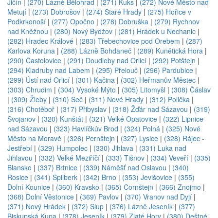
Jičín
|
(270) Lázně Bělohrad
|
(271) Kuks
|
(272) Nové Město nad
Metují
|
(273) Dobrošov
|
(274) Staré Hrady
|
(275) Hořice v
Podkrkonoší
|
(277) Opočno
|
(278) Dobruška
|
(279) Rychnov
nad Kněžnou
|
(280) Nový Bydžov
|
(281) Hrádek u Nechanic
|
(282) Hradec Králové
|
(283) Třebechovice pod Orebem
|
(287)
Karlova Koruna
|
(288) Lázně Bohdaneč
|
(289) Kunětická Hora
|
(290) Častolovice
|
(291) Doudleby nad Orlicí
|
(292) Potštejn
|
(294) Kladruby nad Labem
|
(295) Přelouč
|
(296) Pardubice
|
(299) Ústí nad Orlicí
|
(301) Kačina
|
(302) Heřmanův Městec
|
(303) Chrudim
|
(304) Vysoké Mýto
|
(305) Litomyšl
|
(308) Čáslav
|
(309) Žleby
|
(310) Seč
|
(311) Nové Hrady
|
(312) Polička
|
(316) Chotěboř
|
(317) Přibyslav
|
(318) Žďár nad Sázavou
|
(319)
Svojanov
|
(320) Kunštát
|
(321) Velké Opatovice
|
(322) Lipnice
nad Sázavou
|
(323) Havlíčkův Brod
|
(324) Polná
|
(325) Nové
Město na Moravě
|
(326) Pernštejn
|
(327) Lysice
|
(328) Rájec -
Jestřebí
|
(329) Humpolec
|
(330) Jihlava
|
(331) Luka nad
Jihlavou
|
(332) Velké Meziříčí
|
(333) Tišnov
|
(334) Veveří
|
(335)
Blansko
|
(337) Brtnice
|
(339) Náměšť nad Oslavou
|
(340)
Rosice
|
(341) Špilberk
|
(342) Brno
|
(353) Jevišovice
|
(355)
Dolní Kounice
|
(360) Kravsko
|
(365) Cornštejn
|
(366) Znojmo
|
(368) Dolní Věstonice
|
(369) Pavlov
|
(370) Vranov nad Dyjí
|
(371) Nový Hrádek
|
(372) Slup
|
(376) Lázně Jeseník
|
(377)
Biskupská Kupa
|
(378) Jeseník
|
(379) Zlaté Hory
|
(380) Deštné