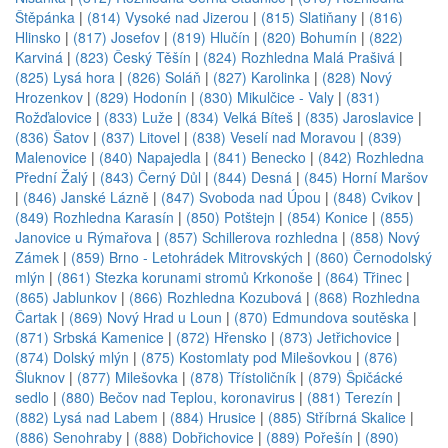
Štěpánka
|
(814) Vysoké nad Jizerou
|
(815) Slatiňany
|
(816)
Hlinsko
|
(817) Josefov
|
(819) Hlučín
|
(820) Bohumín
|
(822)
Karviná
|
(823) Český Těšín
|
(824) Rozhledna Malá Prašivá
|
(825) Lysá hora
|
(826) Soláň
|
(827) Karolinka
|
(828) Nový
Hrozenkov
|
(829) Hodonín
|
(830) Mikulčice - Valy
|
(831)
Rožďalovice
|
(833) Luže
|
(834) Velká Bíteš
|
(835) Jaroslavice
|
(836) Šatov
|
(837) Litovel
|
(838) Veselí nad Moravou
|
(839)
Malenovice
|
(840) Napajedla
|
(841) Benecko
|
(842) Rozhledna
Přední Žalý
|
(843) Černý Důl
|
(844) Desná
|
(845) Horní Maršov
|
(846) Janské Lázně
|
(847) Svoboda nad Úpou
|
(848) Cvikov
|
(849) Rozhledna Karasín
|
(850) Potštejn
|
(854) Konice
|
(855)
Janovice u Rýmařova
|
(857) Schillerova rozhledna
|
(858) Nový
Zámek
|
(859) Brno - Letohrádek Mitrovských
|
(860) Černodolský
mlýn
|
(861) Stezka korunami stromů Krkonoše
|
(864) Třinec
|
(865) Jablunkov
|
(866) Rozhledna Kozubová
|
(868) Rozhledna
Čartak
|
(869) Nový Hrad u Loun
|
(870) Edmundova soutěska
|
(871) Srbská Kamenice
|
(872) Hřensko
|
(873) Jetřichovice
|
(874) Dolský mlýn
|
(875) Kostomlaty pod Milešovkou
|
(876)
Šluknov
|
(877) Milešovka
|
(878) Třístoličník
|
(879) Špičácké
sedlo
|
(880) Bečov nad Teplou, koronavirus
|
(881) Terezín
|
(882) Lysá nad Labem
|
(884) Hrusice
|
(885) Stříbrná Skalice
|
(886) Senohraby
|
(888) Dobřichovice
|
(889) Pořešín
|
(890)