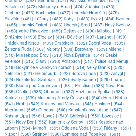
Kroměříž
|
(468) Velehrad
|
(471) Valašské Klobouky
|
(472)
Sokolnice
|
(473) Klobouky u Brna
|
(474) Ždánice
|
(475)
Cimburk
|
(476) Buchlovice
|
(477) Uherské Hradiště
|
(479)
Slavičín
|
(481) Těšany
|
(482) Kobylí
|
(483) Kyjov
|
(484) Bzenec
|
(485) Uherský Ostroh
|
(486) Uherský Brod
|
(487) Nový Světlov
|
(488) Velké Pavlovice
|
(489) Čejkovice
|
(490) Milotice
|
(491)
Strážnice
|
(493) Břeclav
|
(494) Děvičky
|
(497) Lanžhot
|
(498)
Hrádek nad Nisou
|
(499) Grabštejn
|
(502) Dobrá Voda
|
(505)
Železná Ruda
|
(507) Vejprty
|
(508) Borovany
|
(509) Mšeno
|
(510) Mníšek pod Brdy
|
(513) Nová Bystřice
|
(514) České
Velenice
|
(515) Slaný
|
(516) Adršpach
|
(517) Police nad Metují
|
(518) Rokytnice v Orlických horách
|
(519) Velký Blaník
|
(520)
Netolice
|
(521) Helfenburk
|
(522) Borová Lada
|
(523) Antýgl
|
(524) Rozhledna Svatobor
|
(526) Svatý Kámen
|
(529) Lnáře
|
(530) Klenčí pod Čerchovem
|
(531) Přeštice
|
(533) Nová Pec
|
(535) Ošelín
|
(536) Obouruč
|
(537) Rozhledna Špulka
|
(538)
Kralovice
|
(539) Muzeum přírody Český ráj
|
(540) Horní Blatná
|
(541) Hrob
|
(542) Kralupy nad Vltavou
|
(543) Husinec
|
(544)
Abertamy
|
(545) Chodov
|
(546) Konstantinovy Lázně
|
(547)
Krásná Lípa
|
(548) Lovoš
|
(549) Chřibská
|
(550) Lovosice
|
(551) Nový Bor
|
(552) Kamenický Šenov
|
(553) Kostelec nad
Labem
|
(554) Mimoň
|
(555) Odolena Voda
|
(556) Říčany
|
(557)
Nižbor
|
(558) Stránov
|
(560) Lomnice nad Popelkou
|
(561)