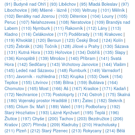
(91) Budyně nad Ohří
|
(93) Liběchov
|
(95) Mladá Boleslav
|
(97)
Libochovice
|
(98) Mšené - lázně
|
(100) Veltrusy
|
(101) Mělník
|
(102) Benátky nad Jizerou
|
(103) Dětenice
|
(104) Louny
|
(105)
Peruc
|
(107) Nelahozeves
|
(108) Neratovice
|
(109) Brandýs nad
Labem
|
(110) Nymburk
|
(111) Rakovník
|
(112) Lány
|
(113)
Kladno
|
(116) Čelákovice
|
(117) Poděbrady
|
(118) Krakovec
|
(119) Křivoklát
|
(120) Beroun
|
(123) Český Brod
|
(124) Kolín
|
(125) Žebrák
|
(126) Točník
|
(128) Jílové u Prahy
|
(130) Sázava
|
(131) Kutná Hora
|
(133) Hořovice
|
(134) Dobříš
|
(135) Slapy
|
(136) Konopiště
|
(139) Mirošov
|
(140) Příbram
|
(141) Svatá
Hora
|
(142) Sedlčany
|
(143) Vrchotovy Janovice
|
(144) Vlašim
|
(145) Ledeč nad Sázavou
|
(148) Rumburk
|
(149) Varnsdorf
|
(151) Javorník - rozhledna
|
(152) Krupka
|
(153) Osek
|
(154)
Teplice
|
(155) Litvínov
|
(158) Bílina
|
(159) Bublava
|
(164)
Chomutov
|
(165) Most
|
(166) Aš
|
(167) Kraslice
|
(171) Kadaň
|
(172) Nechranice
|
(173) Postoloprty
|
(174) Ostroh
|
(175) Skalná
|
(180) Vojenský prostor Hradiště
|
(181) Žatec
|
(182) Stekník
|
(185) Chlum Sv. Maří
|
(189) Valeč
|
(191) Podbořany
|
(192)
Starý Hrozňatov
|
(193) Lázně Kynžvart
|
(195) Teplá
|
(196)
Žlutice
|
(197) Chyše
|
(200) Tachov
|
(203) Bezdružice
|
(206)
Krašov
|
(207) Přimda
|
(209) Kladruby
|
(210) Hracholusky
|
(211) Plzeň
|
(212) Starý Plzenec
|
(213) Rokycany
|
(214) Bělá