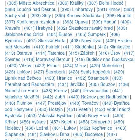
|
(385) Město Albrechtice
|
(386) Králíky
|
(387) Dolní Hedeč
|
(388) Loučná nad Desnou
|
(390) Linhartovy
|
(391) Krnov
|
(392)
Suchý vrch
|
(393) Štíty
|
(395) Karlova Studánka
|
(396) Bruntál
|
(397) Kudlichova rozhledna
|
(398) Opava
|
(399) Raduň
|
(400)
Kravaře
|
(401) Hrabyně
|
(402) Slezskoostravský hrad
|
(403)
Jablonné nad Orlicí
|
(404) Bludov
|
(405) Šumperk
|
(406)
Rýmařov
|
(407) Slezská Harta
|
(408) Nový Dvůr
|
(409) Hradec
nad Moravicí
|
(410) Fulnek
|
(411) Studénka
|
(412) Klimkovice
|
(413) Ostrava
|
(414) Tatenice
|
(415) Zábřeh
|
(416) Úsov
|
(417)
Sovinec
|
(418) Moravský Beroun
|
(419) Budišov nad Budišovkou
|
(420) Vítkov
|
(422) Příbor
|
(424) Mírov
|
(425) Mohelnice
|
(426) Uničov
|
(427) Šternberk
|
(428) Svatý Kopeček
|
(429)
Lipník nad Bečvou
|
(430) Hranice
|
(432) Štramberk
|
(433)
Frenštát pod Radhoštěm
|
(434) Jevíčko
|
(435) Bouzov
|
(436)
Náměšť na Hané
|
(438) Přerov
|
(440) Dřevohostice
|
(441)
Valašské Meziříčí
|
(442) Zubří
|
(443) Rožnov pod Radhoštěm
|
(446) Plumlov
|
(447) Prostějov
|
(448) Tovačov
|
(449) Bystřice
pod Hostýnem
|
(450) Hostýn
|
(451) Vsetín
|
(452) Vodní nádrž
Bystřička
|
(453) Valašská Bystřice
|
(454) Nový Hrad
|
(455)
Křtiny
|
(456) Vyškov
|
(457) Kojetín
|
(458) Chropyně
|
(459)
Holešov
|
(460) Lešná
|
(461) Lukov
|
(462) Kopřivnice
|
(463)
Šlapanice
|
(464) Slavkov u Brna
|
(465) Bučovice
|
(467)