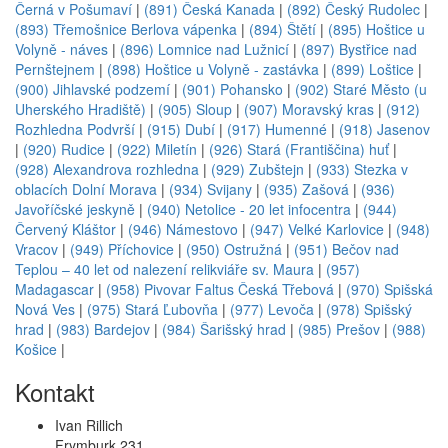
Černá v Pošumaví
|
(891) Česká Kanada
|
(892) Český Rudolec
|
(893) Třemošnice Berlova vápenka
|
(894) Štětí
|
(895) Hoštice u
Volyně - náves
|
(896) Lomnice nad Lužnicí
|
(897) Bystřice nad
Pernštejnem
|
(898) Hoštice u Volyně - zastávka
|
(899) Loštice
|
(900) Jihlavské podzemí
|
(901) Pohansko
|
(902) Staré Město (u
Uherského Hradiště)
|
(905) Sloup
|
(907) Moravský kras
|
(912)
Rozhledna Podvrší
|
(915) Dubí
|
(917) Humenné
|
(918) Jasenov
|
(920) Rudice
|
(922) Miletín
|
(926) Stará (Františčina) huť
|
(928) Alexandrova rozhledna
|
(929) Zubštejn
|
(933) Stezka v
oblacích Dolní Morava
|
(934) Svijany
|
(935) Zašová
|
(936)
Javoříčské jeskyně
|
(940) Netolice - 20 let infocentra
|
(944)
Červený Kláštor
|
(946) Námestovo
|
(947) Velké Karlovice
|
(948)
Vracov
|
(949) Příchovice
|
(950) Ostružná
|
(951) Bečov nad
Teplou – 40 let od nalezení relikviáře sv. Maura
|
(957)
Madagascar
|
(958) Pivovar Faltus Česká Třebová
|
(970) Spišská
Nová Ves
|
(975) Stará Ľubovňa
|
(977) Levoča
|
(978) Spišský
hrad
|
(983) Bardejov
|
(984) Šarišský hrad
|
(985) Prešov
|
(988)
Košice
|
Kontakt
Ivan Rillich
Frymburk 231