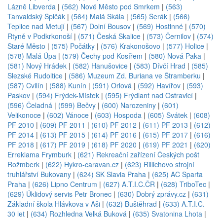
Lázně Libverda
|
(562) Nové Město pod Smrkem
|
(563)
Tanvaldský Špičák
|
(564) Malá Skála
|
(565) Šerák
|
(566)
Teplice nad Metují
|
(567) Dolní Bousov
|
(569) Hostinné
|
(570)
Rtyně v Podkrkonoší
|
(571) Česká Skalice
|
(573) Černilov
|
(574)
Staré Město
|
(575) Počátky
|
(576) Krakonošovo
|
(577) Holice
|
(578) Malá Úpa
|
(579) Čechy pod Kosířem
|
(580) Nová Paka
|
(581) Nový Hrádek
|
(582) Hanušovice
|
(583) Dívčí Hrad
|
(585)
Slezské Rudoltice
|
(586) Muzeum Zd. Buriana ve Štramberku
|
(587) Cvilín
|
(588) Kunín
|
(591) Orlová
|
(592) Havířov
|
(593)
Paskov
|
(594) Frýdek-Místek
|
(595) Frýdlant nad Ostravicí
|
(596) Čeladná
|
(599) Bečvy
|
(600) Narozeniny
|
(601)
Velikonoce
|
(602) Vánoce
|
(603) Hospoda
|
(605) Svátek
|
(608)
PF 2010
|
(609) PF 2011
|
(610) PF 2012
|
(611) PF 2013
|
(612)
PF 2014
|
(613) PF 2015
|
(614) PF 2016
|
(615) PF 2017
|
(616)
PF 2018
|
(617) PF 2019
|
(618) PF 2020
|
(619) PF 2021
|
(620)
Erreklama Frymburk
|
(621) Rekreační zařízení Českých pošt
Rožmberk
|
(622) Hykro-caravan.cz
|
(623) Rillichovo strojní
truhlářství Bukovany
|
(624) SK Slavia Praha
|
(625) AC Sparta
Praha
|
(626) Lipno Centrum
|
(627) A.T.I.C.ČR
|
(628) TriboTec
|
(629) Úklidový servis Petr Bronec
|
(630) Dobrý zprávy.cz
|
(631)
Základní škola Hlávkova v Aši
|
(632) Buštěhrad
|
(633) A.T.I.C.
30 let
|
(634) Rozhledna Velká Buková
|
(635) Svatonina Lhota
|