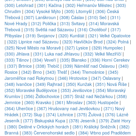
(300) Letohrad
|
(301) Kačina
|
(302) Heřmanův Městec
|
(303)
Chrudim
|
(304) Vysoké Mýto
|
(305) Litomyšl
|
(306) Česká
Třebová
|
(307) Lanškroun
|
(308) Čáslav
|
(310) Seč
|
(311)
Nové Hrady
|
(312) Polička
|
(313) Svitavy
|
(314) Moravská
Třebová
|
(315) Světlá nad Sázavou
|
(316) Chotěboř
|
(317)
Přibyslav
|
(319) Svojanov
|
(320) Kunštát
|
(321) Velké Opatovice
|
(322) Lipnice nad Sázavou
|
(323) Havlíčkův Brod
|
(324) Polná
|
(325) Nové Město na Moravě
|
(327) Lysice
|
(329) Humpolec
|
(330) Jihlava
|
(331) Luka nad Jihlavou
|
(332) Velké Meziříčí
|
(333) Tišnov
|
(334) Veveří
|
(335) Blansko
|
(336) Horní Cerekev
|
(337) Brtnice
|
(338) Třebíč
|
(339) Náměšť nad Oslavou
|
(340)
Rosice
|
(342) Brno
|
(343) Třešť
|
(344) Třemošnice
|
(345)
Jaroměřice nad Rokytnou
|
(346) Hrotovice
|
(347) Oslavany
|
(348) Ivančice
|
(349) Rajhrad
|
(350) Kunžak
|
(351) Nová Říše
|
(352) Moravské Budějovice
|
(353) Jevišovice
|
(354) Moravský
Krumlov
|
(356) Židlochovice
|
(357) Stráž nad Nežárkou
|
(358)
Jemnice
|
(360) Kravsko
|
(361) Miroslav
|
(363) Hustopeče
|
(364) Uherčice
|
(367) Hrušovany nad Jevišovkou
|
(371) Nový
Hrádek
|
(372) Slup
|
(374) Lichnice
|
(375) Žulová
|
(376) Lázně
Jeseník
|
(377) Biskupská Kupa
|
(378) Jeseník
|
(379) Zlaté Hory
|
(380) Deštné v Orlických horách
|
(381) Králický Sněžník
|
(382)
Branná
|
(383) Červenohorské sedlo
|
(384) Vrbno pod Pradědem