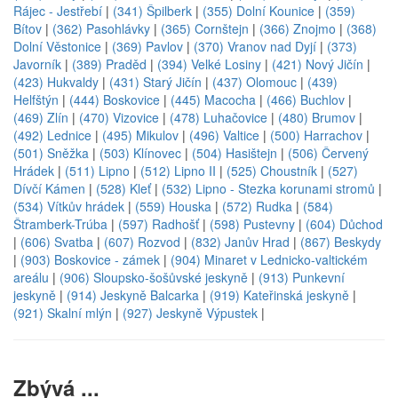
Rájec - Jestřebí
|
(341) Špilberk
|
(355) Dolní Kounice
|
(359)
Bítov
|
(362) Pasohlávky
|
(365) Cornštejn
|
(366) Znojmo
|
(368)
Dolní Věstonice
|
(369) Pavlov
|
(370) Vranov nad Dyjí
|
(373)
Javorník
|
(389) Praděd
|
(394) Velké Losiny
|
(421) Nový Jičín
|
(423) Hukvaldy
|
(431) Starý Jičín
|
(437) Olomouc
|
(439)
Helfštýn
|
(444) Boskovice
|
(445) Macocha
|
(466) Buchlov
|
(469) Zlín
|
(470) Vizovice
|
(478) Luhačovice
|
(480) Brumov
|
(492) Lednice
|
(495) Mikulov
|
(496) Valtice
|
(500) Harrachov
|
(501) Sněžka
|
(503) Klínovec
|
(504) Hasištejn
|
(506) Červený
Hrádek
|
(511) Lipno
|
(512) Lipno II
|
(525) Choustník
|
(527)
Dívčí Kámen
|
(528) Kleť
|
(532) Lipno - Stezka korunami stromů
|
(534) Vítkův hrádek
|
(559) Houska
|
(572) Rudka
|
(584)
Štramberk-Trúba
|
(597) Radhošť
|
(598) Pustevny
|
(604) Důchod
|
(606) Svatba
|
(607) Rozvod
|
(832) Janův Hrad
|
(867) Beskydy
|
(903) Boskovice - zámek
|
(904) Minaret v Lednicko-valtickém
areálu
|
(906) Sloupsko-šošůvské jeskyně
|
(913) Punkevní
jeskyně
|
(914) Jeskyně Balcarka
|
(919) Kateřinská jeskyně
|
(921) Skalní mlýn
|
(927) Jeskyně Výpustek
|
Zbývá ...