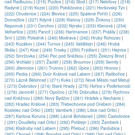
nad Radbuzou
|
(215) Puclice
|
(216) Stod
|
(217) Nebílovy
|
(218)
Radyně
|
(219) Kozel
|
(220) Poběžovice
|
(221) Horšovský Týn
|
(222) Chudenice
|
(224) Blovice
|
(225) Spálené Poříčí
|
(226)
Domažlice
|
(227) Kdyně
|
(228) Klatovy
|
(229) Žinkovy
|
(230)
Nepomuk
|
(231) Čerchov
|
(232) Nýrsko
|
(233) Klenová
|
(234)
Velhartice
|
(235) Pancíř
|
(236) Hartmanice
|
(237) Prášily
|
(238)
Srní
|
(239) Poledník
|
(240) Modrava
|
(242) Hrubý Rohozec
|
(243) Kozákov
|
(244) Turnov
|
(245) Valdštejn
|
(246) Hrubá
Skála
|
(247) Kost
|
(249) Trosky
|
(250) Frýdlant
|
(251) Hejnice
|
(252) Smržovka
|
(254) Pec pod Sněžkou
|
(255) Železný Brod
|
(256) Vrchlabí
|
(257) Žacléř
|
(258) Broumov
|
(259) Semily
|
(260) Jilemnice
|
(261) Trutnov
|
(262) Úpice
|
(263) Hronov
|
(265) Pecka
|
(266) Dvůr Králové nad Labem
|
(267) Ratibořice
|
(270) Lázně Bělohrad
|
(271) Kuks
|
(272) Nové Město nad Metují
|
(273) Dobrošov
|
(274) Staré Hrady
|
(275) Hořice v Podkrkonoší
|
(276) Jaroměř
|
(277) Opočno
|
(278) Dobruška
|
(279) Rychnov
nad Kněžnou
|
(280) Nový Bydžov
|
(281) Hrádek u Nechanic
|
(282) Hradec Králové
|
(283) Třebechovice pod Orebem
|
(284)
Kostelec nad Orlicí
|
(285) Vamberk
|
(286) Litice nad Orlicí
|
(287) Karlova Koruna
|
(288) Lázně Bohdaneč
|
(290) Častolovice
|
(291) Doudleby nad Orlicí
|
(292) Potštejn
|
(293) Žamberk
|
(294) Kladruby nad Labem
|
(295) Přelouč
|
(296) Pardubice
|
(297) Choceň
|
(298) Brandýs nad Orlicí
|
(299) Ústí nad Orlicí
|