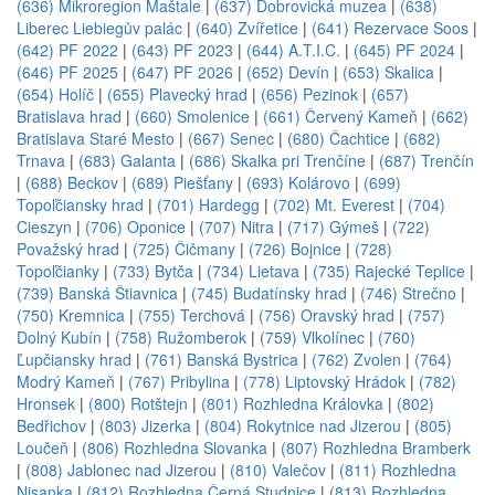
(636) Mikroregion Maštale
|
(637) Dobrovická muzea
|
(638)
Liberec Liebiegův palác
|
(640) Zvířetice
|
(641) Rezervace Soos
|
(642) PF 2022
|
(643) PF 2023
|
(644) A.T.I.C.
|
(645) PF 2024
|
(646) PF 2025
|
(647) PF 2026
|
(652) Devín
|
(653) Skalica
|
(654) Holíč
|
(655) Plavecký hrad
|
(656) Pezinok
|
(657)
Bratislava hrad
|
(660) Smolenice
|
(661) Červený Kameň
|
(662)
Bratislava Staré Mesto
|
(667) Senec
|
(680) Čachtice
|
(682)
Trnava
|
(683) Galanta
|
(686) Skalka pri Trenčíne
|
(687) Trenčín
|
(688) Beckov
|
(689) Piešťany
|
(693) Kolárovo
|
(699)
Topoľčiansky hrad
|
(701) Hardegg
|
(702) Mt. Everest
|
(704)
Cieszyn
|
(706) Oponice
|
(707) Nitra
|
(717) Gýmeš
|
(722)
Považský hrad
|
(725) Čičmany
|
(726) Bojnice
|
(728)
Topoľčianky
|
(733) Bytča
|
(734) Lietava
|
(735) Rajecké Teplice
|
(739) Banská Štiavnica
|
(745) Budatínsky hrad
|
(746) Strečno
|
(750) Kremnica
|
(755) Terchová
|
(756) Oravský hrad
|
(757)
Dolný Kubín
|
(758) Ružomberok
|
(759) Vlkolínec
|
(760)
Ľupčiansky hrad
|
(761) Banská Bystrica
|
(762) Zvolen
|
(764)
Modrý Kameň
|
(767) Pribylina
|
(778) Liptovský Hrádok
|
(782)
Hronsek
|
(800) Rotštejn
|
(801) Rozhledna Královka
|
(802)
Bedřichov
|
(803) Jizerka
|
(804) Rokytnice nad Jizerou
|
(805)
Loučeň
|
(806) Rozhledna Slovanka
|
(807) Rozhledna Bramberk
|
(808) Jablonec nad Jizerou
|
(810) Valečov
|
(811) Rozhledna
Nisanka
|
(812) Rozhledna Černá Studnice
|
(813) Rozhledna