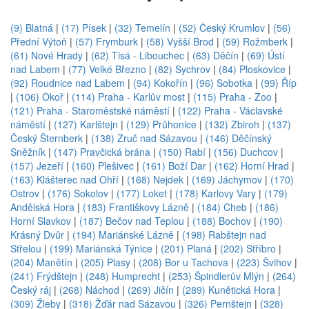
(9) Blatná
|
(17) Písek
|
(32) Temelín
|
(52) Český Krumlov
|
(56)
Přední Výtoň
|
(57) Frymburk
|
(58) Vyšší Brod
|
(59) Rožmberk
|
(61) Nové Hrady
|
(62) Tisá - Libouchec
|
(63) Děčín
|
(69) Ústí
nad Labem
|
(77) Velké Březno
|
(82) Sychrov
|
(84) Ploskovice
|
(92) Roudnice nad Labem
|
(94) Kokořín
|
(96) Sobotka
|
(99) Říp
|
(106) Okoř
|
(114) Praha - Karlův most
|
(115) Praha - Zoo
|
(121) Praha - Staroměstské náměstí
|
(122) Praha - Václavské
náměstí
|
(127) Karlštejn
|
(129) Průhonice
|
(132) Zbiroh
|
(137)
Český Šternberk
|
(138) Zruč nad Sázavou
|
(146) Děčínský
Sněžník
|
(147) Pravčická brána
|
(150) Rabí
|
(156) Duchcov
|
(157) Jezeří
|
(160) Plešivec
|
(161) Boží Dar
|
(162) Horní Hrad
|
(163) Klášterec nad Ohří
|
(168) Nejdek
|
(169) Jáchymov
|
(170)
Ostrov
|
(176) Sokolov
|
(177) Loket
|
(178) Karlovy Vary
|
(179)
Andělská Hora
|
(183) Františkovy Lázně
|
(184) Cheb
|
(186)
Horní Slavkov
|
(187) Bečov nad Teplou
|
(188) Bochov
|
(190)
Krásný Dvůr
|
(194) Mariánské Lázně
|
(198) Rabštejn nad
Střelou
|
(199) Mariánská Týnice
|
(201) Planá
|
(202) Stříbro
|
(204) Manětín
|
(205) Plasy
|
(208) Bor u Tachova
|
(223) Švihov
|
(241) Frýdštejn
|
(248) Humprecht
|
(253) Špindlerův Mlýn
|
(264)
Český ráj
|
(268) Náchod
|
(269) Jičín
|
(289) Kunětická Hora
|
(309) Žleby
|
(318) Žďár nad Sázavou
|
(326) Pernštejn
|
(328)