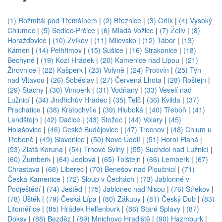
(1) Rožmitál pod Třemšínem
|
(2) Březnice
|
(3) Orlík
|
(4) Vysoký
Chlumec
|
(5) Sedlec-Prčice
|
(6) Mladá Vožice
|
(7) Želiv
|
(8)
Horažďovice
|
(10) Zvíkov
|
(11) Milevsko
|
(12) Tábor
|
(13)
Kámen
|
(14) Pelhřimov
|
(15) Sušice
|
(16) Strakonice
|
(18)
Bechyně
|
(19) Kozí Hrádek
|
(20) Kamenice nad Lipou
|
(21)
Žirovnice
|
(22) Kašperk
|
(23) Volyně
|
(24) Protivín
|
(25) Týn
nad Vltavou
|
(26) Soběslav
|
(27) Červená Lhota
|
(28) Roštejn
|
(29) Stachy
|
(30) Vimperk
|
(31) Vodňany
|
(33) Veselí nad
Lužnicí
|
(34) Jindřichův Hradec
|
(35) Telč
|
(36) Kvilda
|
(37)
Prachatice
|
(38) Kratochvíle
|
(39) Hluboká
|
(40) Třeboň
|
(41)
Landštejn
|
(42) Dačice
|
(43) Stožec
|
(44) Volary
|
(45)
Holašovice
|
(46) České Budějovice
|
(47) Trocnov
|
(48) Chlum u
Třeboně
|
(49) Slavonice
|
(50) Nové Údolí
|
(51) Horní Planá
|
(53) Zlatá Koruna
|
(54) Trhové Sviny
|
(55) Suchdol nad Lužnicí
|
(60) Žumberk
|
(64) Jedlová
|
(65) Tolštejn
|
(66) Lemberk
|
(67)
Chrastava
|
(68) Liberec
|
(70) Benešov nad Ploučnicí
|
(71)
Česká Kamenice
|
(72) Sloup v Čechách
|
(73) Jablonné v
Podještědí
|
(74) Ještěd
|
(75) Jablonec nad Nisou
|
(76) Střekov
|
(78) Úštěk
|
(79) Česká Lípa
|
(80) Zákupy
|
(81) Český Dub
|
(83)
Litoměřice
|
(85) Hrádek Helfenburk
|
(86) Staré Splavy
|
(87)
Doksy
|
(88) Bezděz
|
(89) Mnichovo Hradiště
|
(90) Hazmburk
|