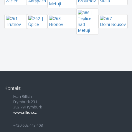
Kontakt
Ivan Rillich
Frymburk 231
382 79 Frymburk
www.rillich.cz
+420 602 443 408