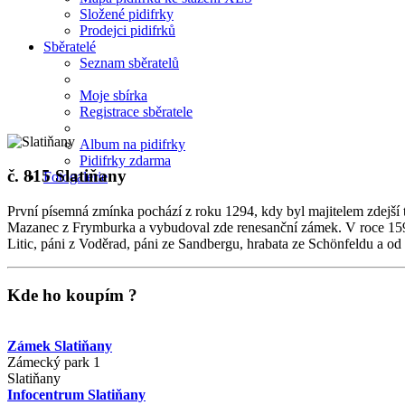
Složené pidifrky
Prodejci pidifrků
Sběratelé
Seznam sběratelů
Moje sbírka
Registrace sběratele
Album na pidifrky
Pidifrky zdarma
č. 815
Slatiňany
Fotogalerie
První písemná zmínka pochází z roku 1294, kdy byl majitelem zdejší 
Mazanec z Frymburka a vybudoval zde renesanční zámek. V roce 1595 
Litic, páni z Voděrad, páni ze Sandbergu, hrabata ze Schönfeldu a od
Kde ho koupím ?
Zámek Slatiňany
Zámecký park 1
Slatiňany
Infocentrum Slatiňany