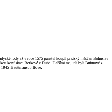
vladycké rody až v roce 1575 panství koupil pražský měšťan Bohuslav
kou konfiskaci Berkové z Dubé. Dalšími majiteli byli Bubnové z
42-1945 Trauttmansdorffové.