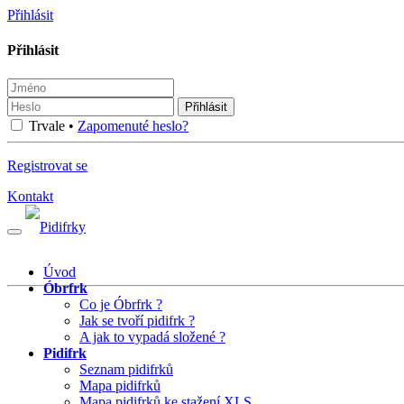
Přihlásit
Přihlásit
Přihlásit
Trvale •
Zapomenuté heslo?
Registrovat se
Kontakt
Úvod
Óbrfrk
Co je Óbrfrk ?
Jak se tvoří pidifrk ?
A jak to vypadá složené ?
Pidifrk
Seznam pidifrků
Mapa pidifrků
Mapa pidifrků ke stažení XLS