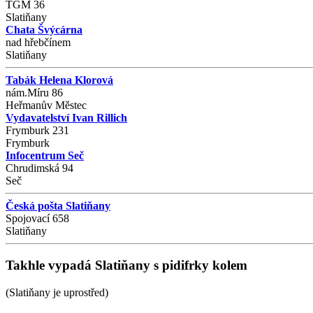
TGM 36
Slatiňany
Chata Švýcárna
nad hřebčínem
Slatiňany
Tabák Helena Klorová
nám.Míru 86
Heřmanův Městec
Vydavatelství Ivan Rillich
Frymburk 231
Frymburk
Infocentrum Seč
Chrudimská 94
Seč
Česká pošta Slatiňany
Spojovací 658
Slatiňany
Takhle vypadá Slatiňany s pidifrky kolem
(Slatiňany je uprostřed)