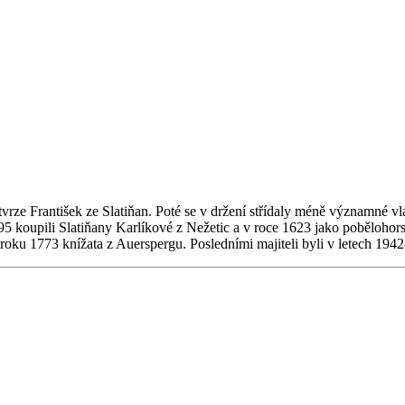
tvrze František ze Slatiňan. Poté se v držení střídaly méně významné 
koupili Slatiňany Karlíkové z Nežetic a v roce 1623 jako pobělohors
 roku 1773 knížata z Auerspergu. Posledními majiteli byli v letech 19