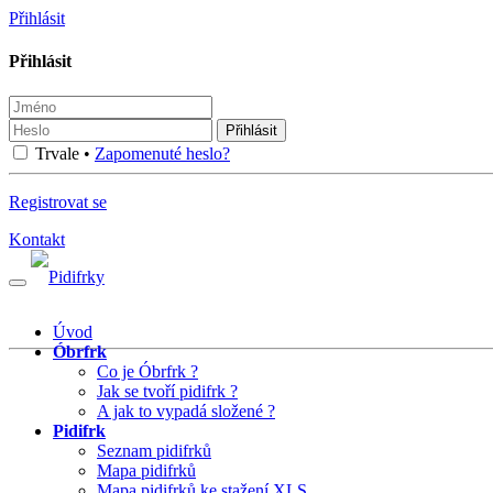
Přihlásit
Přihlásit
Přihlásit
Trvale •
Zapomenuté heslo?
Registrovat se
Kontakt
Úvod
Óbrfrk
Co je Óbrfrk ?
Jak se tvoří pidifrk ?
A jak to vypadá složené ?
Pidifrk
Seznam pidifrků
Mapa pidifrků
Mapa pidifrků ke stažení XLS