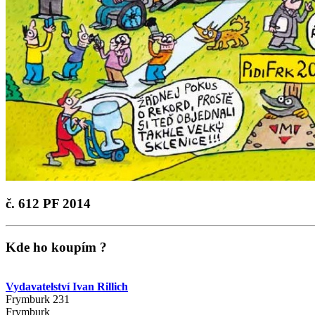
č. 612
PF 2014
Kde ho koupím ?
Vydavatelství Ivan Rillich
Frymburk 231
Frymburk