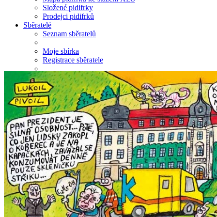
Složené pidifrky
Prodejci pidifrků
Sběratelé
Seznam sběratelů
Moje sbírka
Registrace sběratele
Album na pidifrky
Pidifrky zdarma
Fotogalerie