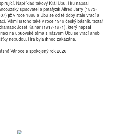
spirující. Například takový Král Ubu. Hru napsal
ancouzský spisovatel a patafyzik Alfred Jarry (1873-
07) již v roce 1888 a Ubu se od té doby stále vrací a
ací. Všiml si toho také v roce 1949 český básník, textař
dramatik Josef Kainar (1917-1971), který napsal
riaci na ubuovské téma s názvem Ubu se vrací aneb
šťky nebudou. Hra byla ihned zakázána.
ásné Vánoce a spokojený rok 2026