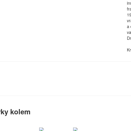
in
fr
19
vr
a 
va
Dr
Kr
rky kolem