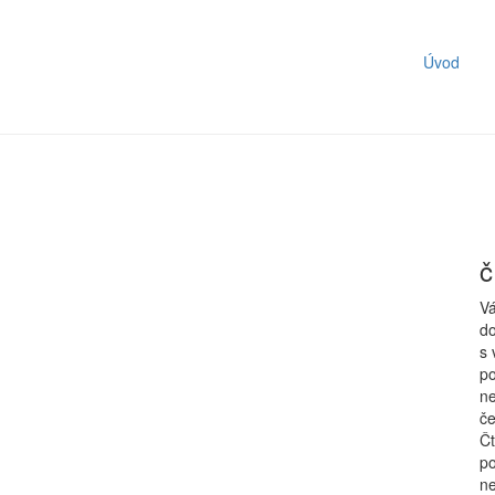
Úvod
č
Vá
do
s 
po
ne
če
Čt
po
ne