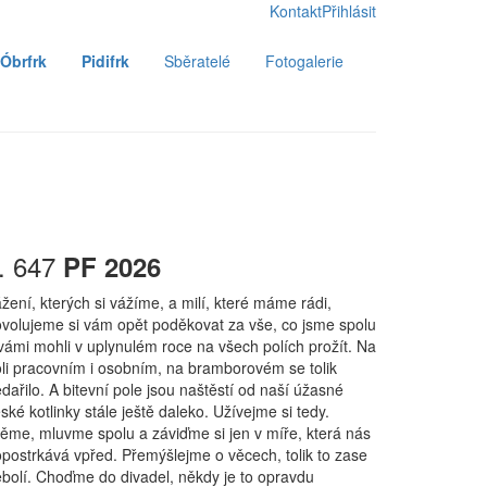
Kontakt
Přihlásit
Óbrfrk
Pidifrk
Sběratelé
Fotogalerie
. 647
PF 2026
žení, kterých si vážíme, a milí, které máme rádi,
volujeme si vám opět poděkovat za vše, co jsme spolu
vámi mohli v uplynulém roce na všech polích prožít. Na
li pracovním i osobním, na bramborovém se tolik
dařilo. A bitevní pole jsou naštěstí od naší úžasné
ské kotlinky stále ještě daleko. Užívejme si tedy.
ěme, mluvme spolu a záviďme si jen v míře, která nás
postrkává vpřed. Přemýšlejme o věcech, tolik to zase
bolí. Choďme do divadel, někdy je to opravdu